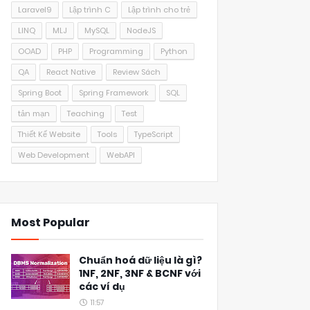
Laravel9
Lập trình C
Lập trình cho trẻ
LINQ
MLJ
MySQL
NodeJS
OOAD
PHP
Programming
Python
QA
React Native
Review Sách
Spring Boot
Spring Framework
SQL
tản mạn
Teaching
Test
Thiết Kế Website
Tools
TypeScript
Web Development
WebAPI
Most Popular
Chuẩn hoá dữ liệu là gì?
1NF, 2NF, 3NF & BCNF với
các ví dụ
11:57