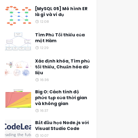
[MySQL 05] Mô hình ER
là gì và ví dụ
12:08
Tìm Phủ Tối thiểu của
một Hàm
12:29
Xác định khóa, Tìm phủ
tối thiểu, Chuẩn hóa dữ
liệu
16:36
Big O: Cách tính độ
phức tạp của thời gian
và không gian
16:37
Bắt đầu học Node.js với
Visual Studio Code
10:07