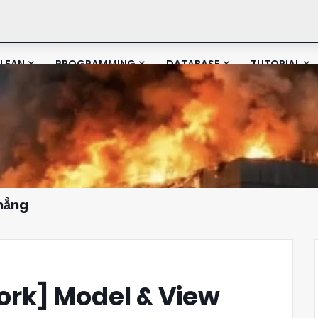
LEAN
PROGRAMMING
DATABASE
TUTORIAL
Phẳng
rk] Model & View