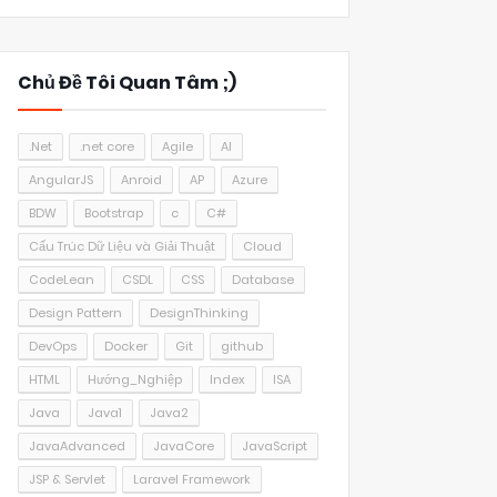
Chủ Đề Tôi Quan Tâm ;)
.Net
.net core
Agile
AI
AngularJS
Anroid
AP
Azure
BDW
Bootstrap
c
C#
Cấu Trúc Dữ Liệu và Giải Thuật
Cloud
CodeLean
CSDL
CSS
Database
Design Pattern
DesignThinking
DevOps
Docker
Git
github
HTML
Hướng_Nghiệp
Index
ISA
Java
Java1
Java2
JavaAdvanced
JavaCore
JavaScript
JSP & Servlet
Laravel Framework