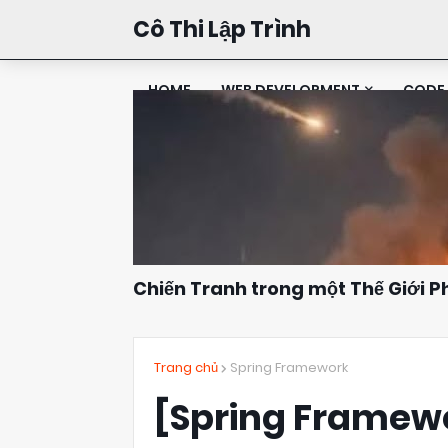
Cô Thi Lập Trình
HOME
WEB DEVELOPMENT
CODE 
Chiến Tranh trong một Thế Giới 
Đặng Kim Thi
10:16
Trang chủ
Spring Framework
[Spring Framewo