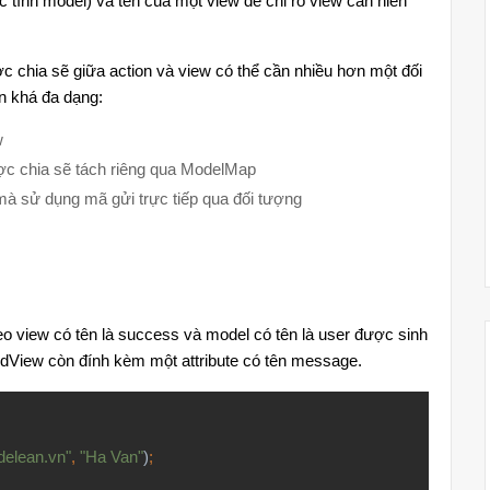
c tính model) và tên của một view để chỉ rõ view cần hiển
c chia sẽ giữa action và view có thể cần nhiều hơn một đối
n khá đa dạng:
w
ợc chia sẽ tách riêng qua ModelMap
 mà sử dụng mã gửi trực tiếp qua đối tượng
o view có tên là success và model có tên là user được sinh
ndView còn đính kèm một attribute có tên message.
elean.vn"
,
"Ha Van"
)
;