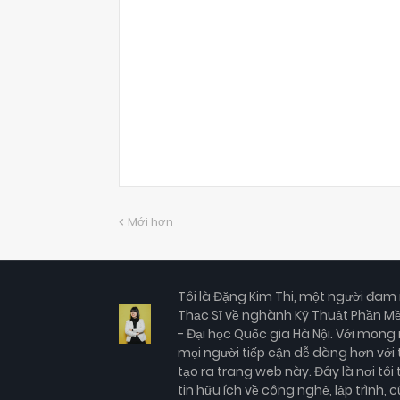
Mới hơn
Tôi là Đặng Kim Thi, một người đa
Thạc Sĩ về nghành Kỹ Thuật Phần M
- Đại học Quốc gia Hà Nội. Với mong
mọi người tiếp cận dễ dàng hơn với tr
tạo ra trang web này. Đây là nơi tô
tin hữu ích về công nghệ, lập trình,