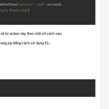
elAndView(
"success"
,
"user"
,
account)
;
ng ky thanh cong"
)
;
a sẽ từ action này theo một số cách sau:
trang jsp bằng cách sử dụng EL: