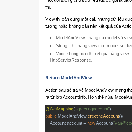
một đối tượng chứa dữ liệu (được gọi là thuộ
thị.
View thì cần đúng một cái, nhưng dữ liệu đượ
tượng hoặc không cần nên kết quả của Actio
ModelAndView: mang cả model và vie
String: chỉ mang view còn model sẽ đư
Void: không hiển thị kết quả bằng view
HttpServletResponse.
Return ModelAndView
Action sau sẽ trả về ModelAndView mang the
ra từ lớp AccountInfo. Hơn thế nữa, ModelA
@GetMapping
(
"/greetingaccount"
)
public
ModelAndView
greetingAccount
(){
Account account =
new
Account(
"van@cod