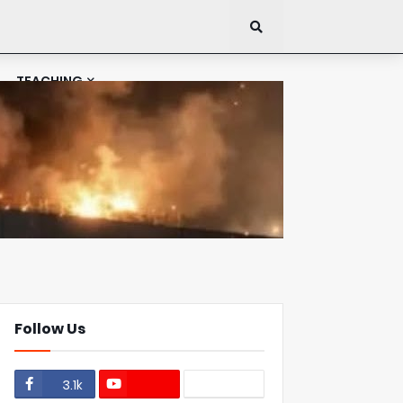
TEACHING
Follow Us
3.1k
1.1k