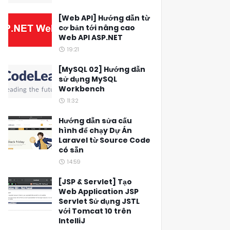
[Web API] Hướng dẫn từ
cơ bản tới nâng cao
Web API ASP.NET
19:21
[MySQL 02] Hướng dẫn
sử dụng MySQL
Workbench
11:32
Hướng dẫn sửa cấu
hình để chạy Dự Án
Laravel từ Source Code
có sẵn
14:59
[JSP & Servlet] Tạo
Web Application JSP
Servlet Sử dụng JSTL
với Tomcat 10 trên
IntelliJ