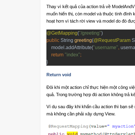
Thay vì kết quả của action trả về ModelAndVie
muốn hiển thị, còn model và thuộc tính đính
hoạt hơn vì tách rời view và model do đó đư
@GetMapping
(
"/greeting"
public 
String 
greeting
(
@RequestParam 
S
model.addAttribute(
"username"
, 
usern
return 
"index"
}
Return void
Đôi khi một action chỉ thực hiện một công vi
quả. Trong trường hợp đó action không trả kết
Ví dụ sau đây khi khẩn cầu action thì bạn sẽ 
mà không cần phải xây dựng View.