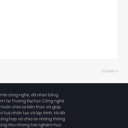
Cũ hơn
m mê công nghệ, đã nhận bằng
ềm tại Trường Đại học Công nghệ
 muốn chia sẻ kiến thức và giúp
í tuệ nhân tạo và lập trình, tôi đã
i tổng hợp và chia sẻ những thông
 cũng như những trải nghiệm học