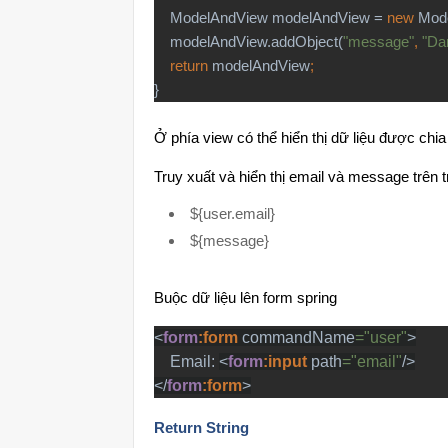
ModelAndView modelAndView =
new
Mod
modelAndView.addObject(
"message"
,
"Da
return
modelAndView
;
}
Ở phía view có thể hiển thị dữ liệu được chi
Truy xuất và hiển thị email và message trên 
${user.email}
${message}
Buộc dữ liệu lên form spring
<
form
:form 
commandName
="user"
>
Email: 
<
form
:input 
path
="email"
/>
</
form
:form
>
Return String