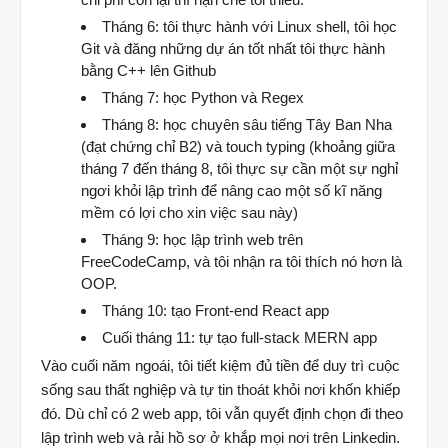
Tháng 6: tôi thực hành với Linux shell, tôi học
Git và đăng những dự án tốt nhất tôi thực hành
bằng C++ lên Github
Tháng 7: học Python và Regex
Tháng 8: học chuyên sâu tiếng Tây Ban Nha
(đạt chứng chỉ B2) và touch typing (khoảng giữa
tháng 7 đến tháng 8, tôi thực sự cần một sự nghỉ
ngơi khỏi lập trình để nâng cao một số kĩ năng
mềm có lợi cho xin việc sau này)
Tháng 9: học lập trình web trên
FreeCodeCamp, và tôi nhận ra tôi thích nó hơn là
OOP.
Tháng 10: tạo Front-end React app
Cuối tháng 11: tự tạo full-stack MERN app
Vào cuối năm ngoái, tôi tiết kiệm đủ tiền để duy trì cuộc
sống sau thất nghiệp và tự tin thoát khỏi nơi khốn khiếp
đó. Dù chỉ có 2 web app, tôi vẫn quyết định chọn đi theo
lập trình web và rải hồ sơ ở khắp mọi nơi trên Linkedin.