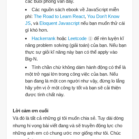
các buổi phỏng vấn đấy.
Các nguồn sách ebook về JavaScript miễn
phí:
The Road to Learn React
,
You Don’t Know
JS
, và
Eloquent Javascript
nếu bạn muốn thử cái
gì khó hơn.
Hackerrank
hoặc
Leetcode
để rèn luyện kĩ
1
năng problem solving (giải toán) của bạn. Nếu bạn
thực sự giỏi kĩ năng này bạn có thể apply vào
Big-N.
Tính chần chừ không dám hành động có thể là
một trở ngại lớn trong công việc của bạn. Nếu
bạn đang là một con người như vậy, đừng lo lắng
hãy yên vị ở một công ty tốt và bạn sẽ cải thiện
được tính chất này.
Lời cảm ơn cuối
Và đó là tất cả những gì tôi muốn chia sẻ. Tuy dài dòng
nhưng hi vọng bài viết đang và sẽ truyền động lực cho
những anh em có chung ước mơ giống như tôi. Chúc