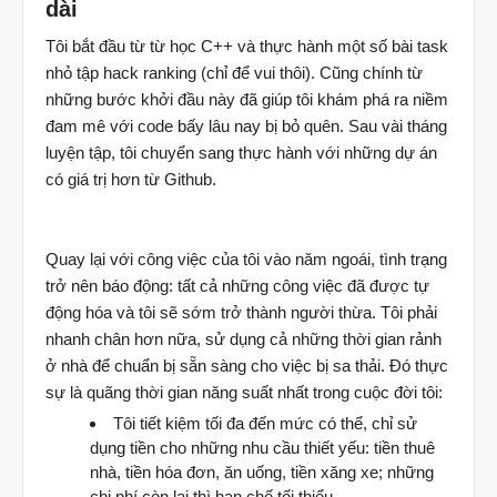
dài
Tôi bắt đầu từ từ học C++ và thực hành một số bài task
nhỏ tập hack ranking (chỉ để vui thôi). Cũng chính từ
những bước khởi đầu này đã giúp tôi khám phá ra niềm
đam mê với code bấy lâu nay bị bỏ quên. Sau vài tháng
luyện tập, tôi chuyển sang thực hành với những dự án
có giá trị hơn từ Github.
Quay lại với công việc của tôi vào năm ngoái, tình trạng
trở nên báo động: tất cả những công việc đã được tự
động hóa và tôi sẽ sớm trở thành người thừa. Tôi phải
nhanh chân hơn nữa, sử dụng cả những thời gian rảnh
ở nhà để chuẩn bị sẵn sàng cho việc bị sa thải. Đó thực
sự là quãng thời gian năng suất nhất trong cuộc đời tôi:
Tôi tiết kiệm tối đa đến mức có thể, chỉ sử
dụng tiền cho những nhu cầu thiết yếu: tiền thuê
nhà, tiền hóa đơn, ăn uống, tiền xăng xe; những
chi phí còn lại thì hạn chế tối thiểu.