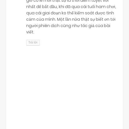
giờ có lẽ mới thật sự là thời điểm tuyệt vời
nhất để bắt đầu, khi đã qua cái tuổi ham chơi,
qua cái giai đoạn ko thể kiểm soát được tình
cảm của mình. Một lần nữa thật sự biết ơn tới
người phiên dịch cũng như tác giả của bài
viết.
Trả lời