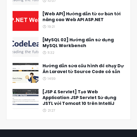
10:07
[Web API] Hướng dẫn từ cơ bản tới
nâng cao Web API ASP.NET
19:21
[MySQL 02] Hướng dẫn sử dụng
MySQL Workbench
11:32
Hướng dẫn sửa cấu hình để chạy Dự
Án Laravel từ Source Code có sẵn
14:59
[JSP & Servlet] Tạo Web
Application JSP Servlet Sử dụng
JSTL với Tomcat 10 trên IntelliJ
21:27