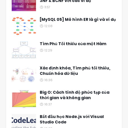
3NF & BCNF với các ví dụ
11:57
[MySQL 05] Mô hình ER là gì và ví dụ
12:08
Tìm Phủ Tối thiểu của một Hàm
12:29
Xác định khóa, Tìm phủ tối thiểu,
Chuẩn hóa dữ liệu
16:36
Big O: Cách tính độ phức tạp của
thời gian và không gian
16:37
Bắt đầu học Node.js với Visual
Studio Code