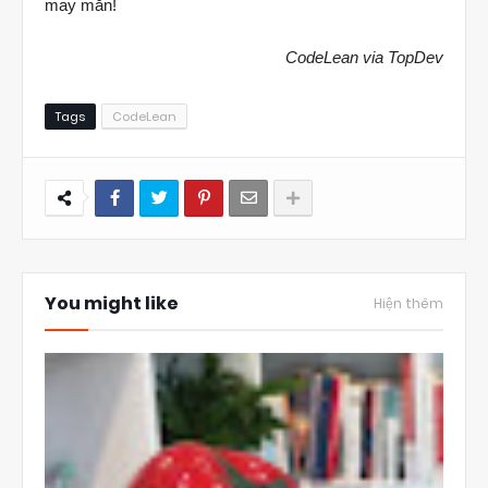
may mắn!
CodeLean via TopDev
Tags
CodeLean
You might like
Hiện thêm