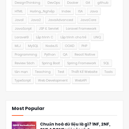
DesignThinking
DevOps
Docker
Git
github
HTML
Hướng_Nghiệp
Index
ISA
Java
Java1
Java2
JavaAdvanced
JavaCore
JavaScript
JSP & Servlet
Laravel Framework
Laravel9
Lập trình C
Lập trình cho trẻ
LINQ
MLJ
MySQL
NodeJS
OOAD
PHP
Programming
Python
QA
React Native
Review Sách
Spring Boot
Spring Framework
SQL
tản mạn
Teaching
Test
Thiết Kế Website
Tools
TypeScript
Web Development
WebAPI
Most Popular
Chuẩn hoá dữ liệu là gì? 1NF, 2NF,