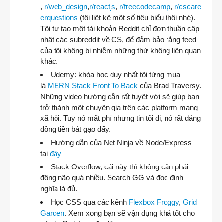
,
r/web_design
,
r/reactjs
,
r/freecodecamp
,
r/cscare
erquestions
(tôi liệt kê một số tiêu biểu thôi nhé).
Tôi tự tạo một tài khoản Reddit chỉ đơn thuần cập
nhật các subreddit về CS, để đảm bảo rằng feed
của tôi không bị nhiễm những thứ không liên quan
khác.
Udemy: khóa học duy nhất tôi từng mua
là
MERN Stack Front To Back
của Brad Traversy.
Những video hướng dẫn rất tuyệt vời sẽ giúp bạn
trở thành một chuyên gia trên các platform mạng
xã hội. Tuy nó mất phí nhưng tin tôi đi, nó rất đáng
đồng tiền bát gạo đấy.
Hướng dẫn của Net Ninja về Node/Express
tại
đây
Stack Overflow, cái này thì không cần phải
động não quá nhiều. Search GG và đọc định
nghĩa là đủ.
Học CSS qua các kênh
Flexbox Froggy
,
Grid
Garden
. Xem xong bạn sẽ vận dụng khá tốt cho