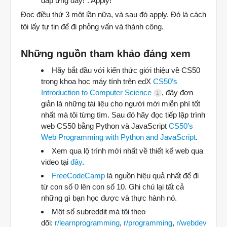
đáp ứng đấy!”. Apply!
Đọc điều thứ 3 một lần nữa, và sau đó apply. Đó là cách
tôi lấy tự tin để đi phỏng vấn và thành công.
Những nguồn tham khảo đáng xem
Hãy bắt đầu với kiến thức giới thiệu về CS50
trong khoa học máy tính trên edX
CS50’s
Introduction to Computer Science
, đây đơn
1
giản là những tài liệu cho người mới miễn phí tốt
nhất mà tôi từng tìm. Sau đó hãy đọc tiếp lập trình
web CS50 bằng Python và JavaScript
CS50’s
Web Programming with Python and JavaScript
.
Xem qua lộ trình mới nhất về thiết kế web qua
video tại
đây
.
FreeCodeCamp
là nguồn hiệu quả nhất để đi
từ con số 0 lên con số 10. Ghi chú lại tất cả
những gì bạn học được và thực hành nó.
Một số subreddit mà tôi theo
dõi:
r/learnprogramming
,
r/programming
,
r/webdev