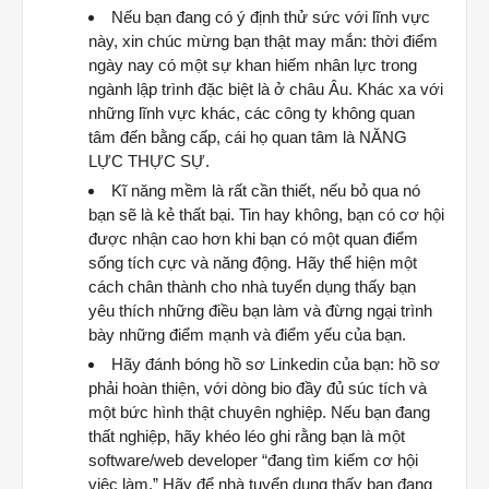
Nếu bạn đang có ý định thử sức với lĩnh vực
này, xin chúc mừng bạn thật may mắn: thời điểm
ngày nay có một sự khan hiếm nhân lực trong
ngành lập trình đặc biệt là ở châu Âu. Khác xa với
những lĩnh vực khác, các công ty không quan
tâm đến bằng cấp, cái họ quan tâm là NĂNG
LỰC THỰC SỰ.
Kĩ năng mềm là rất cần thiết, nếu bỏ qua nó
bạn sẽ là kẻ thất bại. Tin hay không, bạn có cơ hội
được nhận cao hơn khi bạn có một quan điểm
sống tích cực và năng động. Hãy thể hiện một
cách chân thành cho nhà tuyển dụng thấy bạn
yêu thích những điều bạn làm và đừng ngại trình
bày những điểm mạnh và điểm yếu của bạn.
Hãy đánh bóng hồ sơ Linkedin của bạn: hồ sơ
phải hoàn thiện, với dòng bio đầy đủ súc tích và
một bức hình thật chuyên nghiệp. Nếu bạn đang
thất nghiệp, hãy khéo léo ghi rằng bạn là một
software/web developer “đang tìm kiếm cơ hội
việc làm.” Hãy để nhà tuyển dụng thấy bạn đang