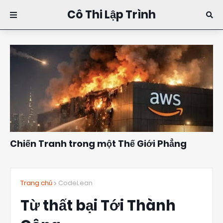
Cô Thi Lập Trình
Chiến Tranh trong một Thế Giới Phẳng
Đặng Kim Thi
10:16
Trang chủ
CodeLean
Từ thất bại Tới Thành