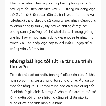
Thật ngạc nhiên, lần này tôi chỉ phải đi phỏng vấn ở 3
nơi. Vị trí đầu tiên làm việc với C++, trong khi công việc
thứ 2 và thứ 3 liên quan đến lập trình web (front-end và
full-stack) và tôi được cả 2 công ty sau nhận. Cuối cùng
tôi chọn công ty thứ 3, tuy hơi xa nhưng ở một nơi
phong cảnh lý tưởng, có thể chơi đá banh trong giờ nghỉ
giải lao thay vì ngồi ngắm đống warehouse tẻ nhạt như
trước kia. Lần nhảy việc này tôi chỉ mất 10 ngày để đi
phỏng vấn và tìm việc.
Những bài học tôi rút ra từ quá trình
tìm việc
Tôi biết chắc sẽ có nhiều bạn nghĩ điều kiện của tôi khá
hơn so với mặt bằng chung: tôi sống ở châu Âu, đã có
một nền tảng về IT từ thời trung học và được cung cấp
tài chính từ gia đình. Nhưng tôi vẫn muốn đưa ra một số
lời khuyên bởi ít hay nhiều nó cũng sẽ phần nào áp
dụng được cho tình hình của bạn: