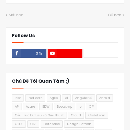
Mới hơn
Cũ hơn
Follow Us
3.1k
1.1k
Chủ Đề Tôi Quan Tâm ;)
.Net
.net core
Agile
AI
AngularJS
Anroid
AP
Azure
BDW
Bootstrap
c
C#
Cấu Trúc Dữ Liệu và Giải Thuật
Cloud
CodeLean
CSDL
CSS
Database
Design Pattern