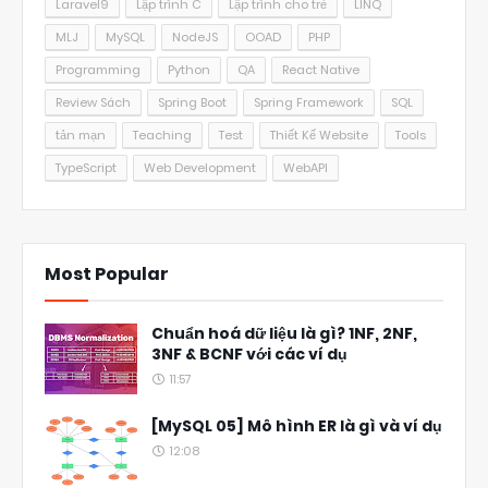
Laravel9
Lập trình C
Lập trình cho trẻ
LINQ
MLJ
MySQL
NodeJS
OOAD
PHP
Programming
Python
QA
React Native
Review Sách
Spring Boot
Spring Framework
SQL
tản mạn
Teaching
Test
Thiết Kế Website
Tools
TypeScript
Web Development
WebAPI
Most Popular
Chuẩn hoá dữ liệu là gì? 1NF, 2NF,
3NF & BCNF với các ví dụ
11:57
[MySQL 05] Mô hình ER là gì và ví dụ
12:08