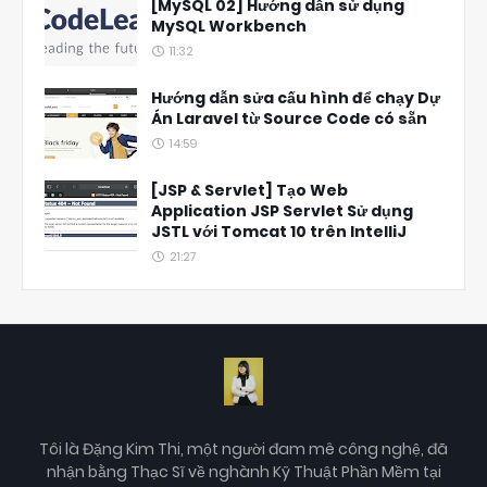
[MySQL 02] Hướng dẫn sử dụng
MySQL Workbench
11:32
Hướng dẫn sửa cấu hình để chạy Dự
Án Laravel từ Source Code có sẵn
14:59
[JSP & Servlet] Tạo Web
Application JSP Servlet Sử dụng
JSTL với Tomcat 10 trên IntelliJ
21:27
Tôi là Đặng Kim Thi, một người đam mê công nghệ, đã
nhận bằng Thạc Sĩ về nghành Kỹ Thuật Phần Mềm tại