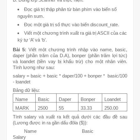
Ðọc giá trị thập phân từ bàn phím vào biến số
nguyên sum.
Ðọc một giá trị số thực vào biến discount_rate.
Viết một chương trình xuất ra giá trị ASCII của các
ký tự ‘A’ và ‘b’.
Bài 5:
Viết một chương trình nhập vào name, basic,
daper (phần trăm của D.A), bonper (phần trăm lợi tức)
và loandet (tiền vay bị khấu trừ) cho một nhân viên.
Tính lương như sau:
salary = basic + basic * daper/100 + bonper *
basic/100
- loandet
Bảng dữ liệu:
Name
Basic
Daper
Bonper
Loandet
MARK
2500
55
33.33
250.00
Tính salary và xuất ra kết quả dưới các đầu đề sau
(Lương được in ra gần dấu đôla ($)):
Name
Basic
Salary