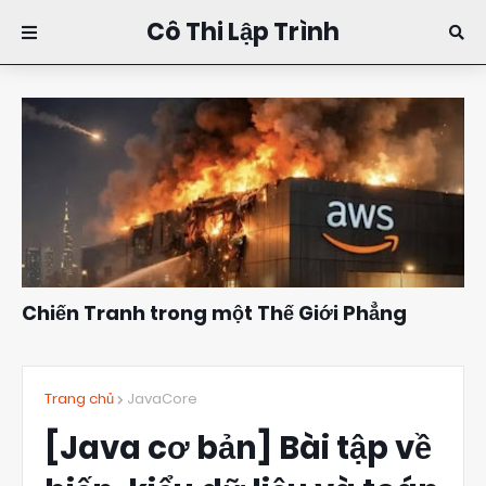
Cô Thi Lập Trình
Chiến Tranh trong một Thế Giới Phẳng
Đặng Kim Thi
10:16
Trang chủ
JavaCore
[Java cơ bản] Bài tập về