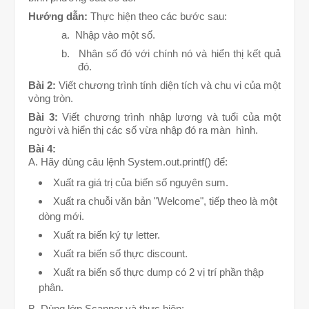
Hướng dẫn:
Thực hiện t
heo các bước sau:
a.
Nhập vào một số.
b.
Nhân số đó với chính nó và hiển thị kết quả
đó.
Bài 2:
Viết chương trình tính diện tích và chu vi của một
vòng tròn.
Bài 3:
Viết chương trình nhập lương và tuổi của một
người và hiển thị các số vừa nhập đó ra màn
hình.
Bài 4:
A. Hãy dùng câu lệnh System.out.printf() để:
Xuất ra giá trị của biến số nguyên sum.
Xuất ra chuỗi văn bản "Welcome", tiếp theo là một
dòng mới.
Xuất ra biến ký tự letter.
Xuất ra biến số thực discount.
Xuất ra biến số thực dump có 2 vị trí phần thập
phân.
B. Dùng lớp Scanner và thực hiện: