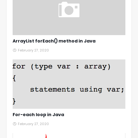
ArrayList forEach() method in Java
February 27, 2020
For-each loop in Java
February 27, 2020