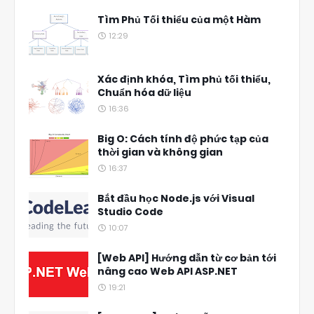
Tìm Phủ Tối thiểu của một Hàm
12:29
Xác định khóa, Tìm phủ tối thiểu,
Chuẩn hóa dữ liệu
16:36
Big O: Cách tính độ phức tạp của
thời gian và không gian
16:37
Bắt đầu học Node.js với Visual
Studio Code
10:07
[Web API] Hướng dẫn từ cơ bản tới
nâng cao Web API ASP.NET
19:21