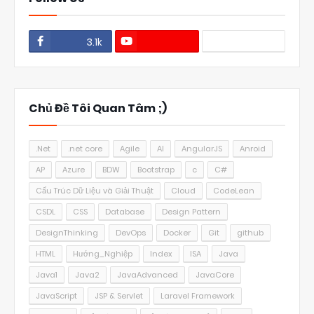
3.1k
1.1k
Chủ Đề Tôi Quan Tâm ;)
.Net
.net core
Agile
AI
AngularJS
Anroid
AP
Azure
BDW
Bootstrap
c
C#
Cấu Trúc Dữ Liệu và Giải Thuật
Cloud
CodeLean
CSDL
CSS
Database
Design Pattern
DesignThinking
DevOps
Docker
Git
github
HTML
Hướng_Nghiệp
Index
ISA
Java
Java1
Java2
JavaAdvanced
JavaCore
JavaScript
JSP & Servlet
Laravel Framework