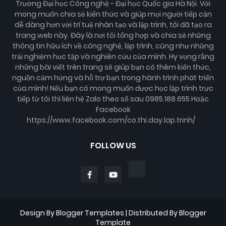
Trường Đại học Công nghệ - Đại học Quốc gia Hà Nội. Với
mong muốn chia sẻ kiến thức và giúp mọi người tiếp cận
dễ dàng hơn với trí tuệ nhân tạo và lập trình, tôi đã tạo ra
trang web này. Đây là nơi tôi tổng hợp và chia sẻ những
thông tin hữu ích về công nghệ, lập trình, cũng như những
trải nghiệm học tập và nghiên cứu của mình. Hy vọng rằng
những bài viết trên trang sẽ giúp bạn có thêm kiến thức,
nguồn cảm hứng và hỗ trợ bạn trong hành trình phát triển
của mình! Nếu bạn có mong muốn được học lập trình trực
tiếp từ tôi thì liên hệ Zalo theo số sau 0985.188.655 Hoặc
Facebook
https://www.facebook.com/co.thi.day.lap.trinh/
FOLLOW US
Design By
Blogger Templates
| Distributed By
Blogger
Template