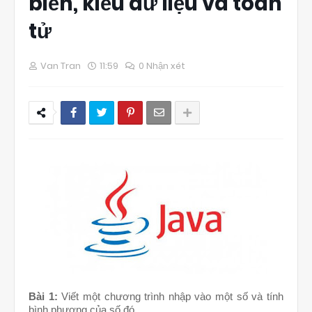
biến, kiểu dữ liệu và toán
tử
Van Tran
11:59
0 Nhận xét
Bài 1:
Viết một chương trình nhập vào một số và tính
bình phương của số đó.