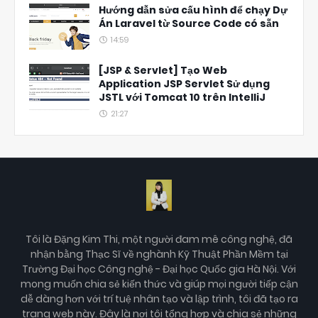
Hướng dẫn sửa cấu hình để chạy Dự
Án Laravel từ Source Code có sẵn
14:59
[JSP & Servlet] Tạo Web
Application JSP Servlet Sử dụng
JSTL với Tomcat 10 trên IntelliJ
21:27
Tôi là Đặng Kim Thi, một người đam mê công nghệ, đã
nhận bằng Thạc Sĩ về nghành Kỹ Thuật Phần Mềm tại
Trường Đại học Công nghệ - Đại học Quốc gia Hà Nội. Với
mong muốn chia sẻ kiến thức và giúp mọi người tiếp cận
dễ dàng hơn với trí tuệ nhân tạo và lập trình, tôi đã tạo ra
trang web này. Đây là nơi tôi tổng hợp và chia sẻ những