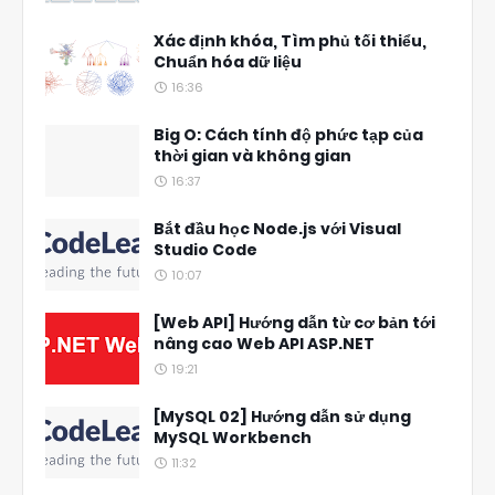
Xác định khóa, Tìm phủ tối thiểu,
Chuẩn hóa dữ liệu
16:36
Big O: Cách tính độ phức tạp của
thời gian và không gian
16:37
Bắt đầu học Node.js với Visual
Studio Code
10:07
[Web API] Hướng dẫn từ cơ bản tới
nâng cao Web API ASP.NET
19:21
[MySQL 02] Hướng dẫn sử dụng
MySQL Workbench
11:32