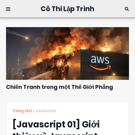
Cô Thi Lập Trình
Chiến Tranh trong một Thế Giới Phẳng
Đặng Kim Thi
10:16
Trang chủ
JavaScript
[Javascript 01] Giới