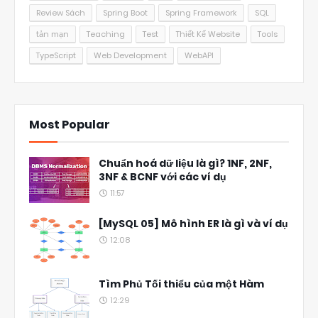
Review Sách
Spring Boot
Spring Framework
SQL
tản mạn
Teaching
Test
Thiết Kế Website
Tools
TypeScript
Web Development
WebAPI
Most Popular
Chuẩn hoá dữ liệu là gì? 1NF, 2NF,
3NF & BCNF với các ví dụ
11:57
[MySQL 05] Mô hình ER là gì và ví dụ
12:08
Tìm Phủ Tối thiểu của một Hàm
12:29