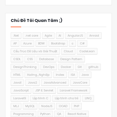
Chủ Đề Tôi Quan Tâm ;)
.Net
.net core
Agile
AI
AngularJS
Anroid
AP
Azure
BDW
Bootstrap
c
C#
Cấu Trúc Dữ Liệu và Giải Thuật
Cloud
CodeLean
CSDL
CSS
Database
Design Pattern
DesignThinking
DevOps
Docker
Git
github
HTML
Hướng_Nghiệp
Index
ISA
Java
Java1
Java2
JavaAdvanced
JavaCore
JavaScript
JSP & Servlet
Laravel Framework
Laravel9
Lập trình C
Lập trình cho trẻ
LINQ
MLJ
MySQL
NodeJS
OOAD
PHP
Programming
Python
QA
React Native