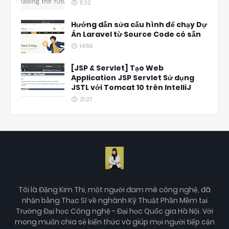
11:32
Hướng dẫn sửa cấu hình để chạy Dự
Án Laravel từ Source Code có sẵn
14:59
[JSP & Servlet] Tạo Web
Application JSP Servlet Sử dụng
JSTL với Tomcat 10 trên IntelliJ
21:27
Tôi là Đặng Kim Thi, một người đam mê công nghệ, đã
nhận bằng Thạc Sĩ về nghành Kỹ Thuật Phần Mềm tại
Trường Đại học Công nghệ - Đại học Quốc gia Hà Nội. Với
mong muốn chia sẻ kiến thức và giúp mọi người tiếp cận