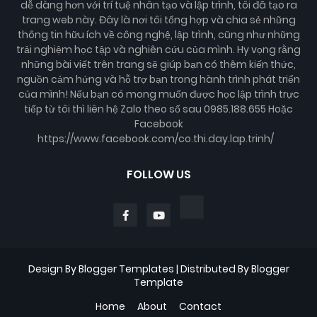
dễ dàng hơn với trí tuệ nhân tạo và lập trình, tôi đã tạo ra
trang web này. Đây là nơi tôi tổng hợp và chia sẻ những
thông tin hữu ích về công nghệ, lập trình, cũng như những
trải nghiệm học tập và nghiên cứu của mình. Hy vọng rằng
những bài viết trên trang sẽ giúp bạn có thêm kiến thức,
nguồn cảm hứng và hỗ trợ bạn trong hành trình phát triển
của mình! Nếu bạn có mong muốn được học lập trình trực
tiếp từ tôi thì liên hệ Zalo theo số sau 0985.188.655 Hoặc
Facebook
https://www.facebook.com/co.thi.day.lap.trinh/
FOLLOW US
Design By
Blogger Templates
| Distributed By
Blogger
Template
Home
About
Contact