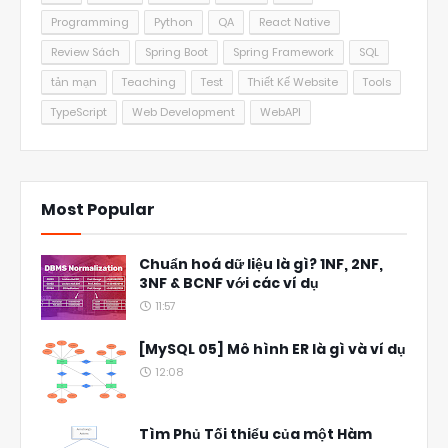
Programming
Python
QA
React Native
Review Sách
Spring Boot
Spring Framework
SQL
tản mạn
Teaching
Test
Thiết Kế Website
Tools
TypeScript
Web Development
WebAPI
Most Popular
Chuẩn hoá dữ liệu là gì? 1NF, 2NF,
3NF & BCNF với các ví dụ
11:57
[MySQL 05] Mô hình ER là gì và ví dụ
12:08
Tìm Phủ Tối thiểu của một Hàm