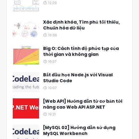
12:29
Xác định khóa, Tìm phủ tối thiểu,
Chuẩn hóa dữ liệu
16:36
Big O: Cách tính độ phức tạp của
thời gian và không gian
16:37
Bắt đầu học Node.js với Visual
Studio Code
10:07
[Web API] Hướng dẫn từ cơ bản tới
nâng cao Web API ASP.NET
19:21
[MySQL 02] Hướng dẫn sử dụng
MySQL Workbench