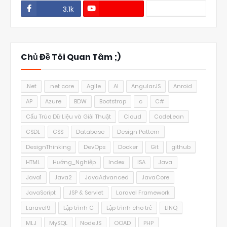
3.1k
1.1k
Chủ Đề Tôi Quan Tâm ;)
.Net
.net core
Agile
AI
AngularJS
Anroid
AP
Azure
BDW
Bootstrap
c
C#
Cấu Trúc Dữ Liệu và Giải Thuật
Cloud
CodeLean
CSDL
CSS
Database
Design Pattern
DesignThinking
DevOps
Docker
Git
github
HTML
Hướng_Nghiệp
Index
ISA
Java
Java1
Java2
JavaAdvanced
JavaCore
JavaScript
JSP & Servlet
Laravel Framework
Laravel9
Lập trình C
Lập trình cho trẻ
LINQ
MLJ
MySQL
NodeJS
OOAD
PHP