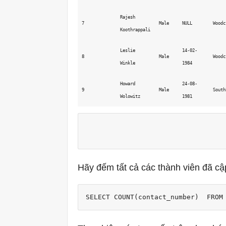
Rajesh 
7
Male
NULL
Woodc
Koothrappali
Leslie 
14-02-
8
Male
Woodc
Winkle
1984
Howard 
24-08-
9
Male
South
Wolowitz
1981
Hãy đếm tất cả các thành viên đã c
SELECT COUNT(contact_number)  FROM