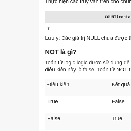
Thực hiện các truy vấn trên cho chún
COUNT(conta
7
Lưu ý: Các giá trị NULL chưa được t
NOT là gì?
Toán tử logic logic được sử dụng để 
điều kiện này là false.
Toán tử NOT tr
Điều kiện
Kết quả
True
False
False
True