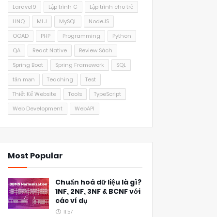
Laravel9
Lập trình C
Lập trình cho trẻ
LINQ
MLJ
MySQL
NodeJS
OOAD
PHP
Programming
Python
QA
React Native
Review Sách
Spring Boot
Spring Framework
SQL
tản mạn
Teaching
Test
Thiết Kế Website
Tools
TypeScript
Web Development
WebAPI
Most Popular
Chuẩn hoá dữ liệu là gì?
1NF, 2NF, 3NF & BCNF với
các ví dụ
11:57