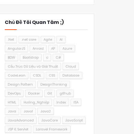
Chủ Đề Tôi Quan Tâm ;)
.Net
.net core
Agile
AI
AngularJS
Anroid
AP
Azure
BDW
Bootstrap
c
C#
Cấu Trúc Dữ Liệu và Giải Thuật
Cloud
CodeLean
CSDL
CSS
Database
Design Pattern
DesignThinking
DevOps
Docker
Git
github
HTML
Hướng_Nghiệp
Index
ISA
Java
Java1
Java2
JavaAdvanced
JavaCore
JavaScript
JSP & Servlet
Laravel Framework