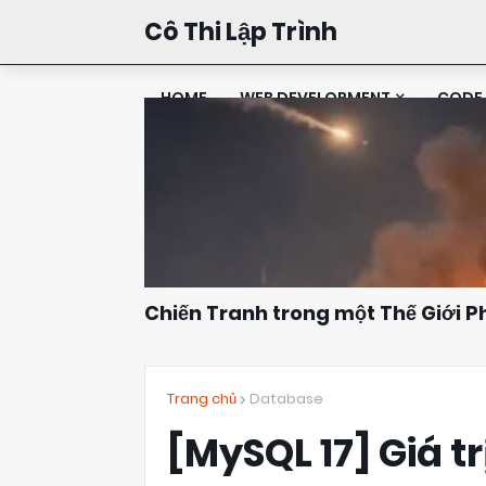
Cô Thi Lập Trình
HOME
WEB DEVELOPMENT
CODE 
Chiến Tranh trong một Thế Giới 
Đặng Kim Thi
10:16
Trang chủ
Database
[MySQL 17] Giá t