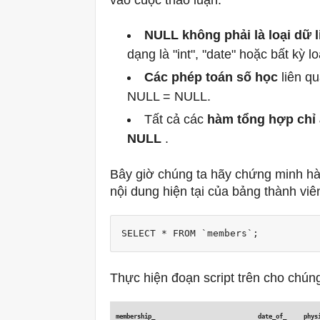
vào cuộc thảo luận.
NULL không phải là loại dữ l
dạng là "int", "date" hoặc bất kỳ 
Các phép toán số học
liên q
NULL = NULL.
Tất cả các
hàm tổng hợp
chỉ
NULL
.
Bây giờ chúng ta hãy chứng minh hàm
nội dung hiện tại của bảng thành viê
SELECT * FROM `members`;
Thực hiện đoạn script trên cho chún
membership_ 
date_of_ 
physi