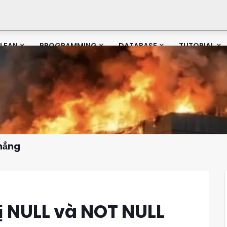
LEAN
PROGRAMMING
DATABASE
TUTORIAL
Phẳng
rị NULL và NOT NULL