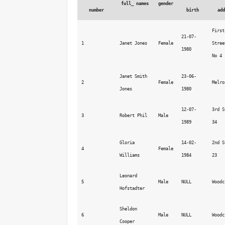
full_ names
gender
number
birth
add
First 
21-07-
1
Janet Jones
Female
Stree
1980
No 4
Janet Smith 
23-06-
2
Female
Melro
Jones
1980
12-07-
3rd S
3
Robert Phil
Male
1989
34
Gloria 
14-02-
2nd S
4
Female
Williams
1984
23
Leonard 
5
Male
NULL
Woodc
Hofstadter
Sheldon 
6
Male
NULL
Woodc
Cooper