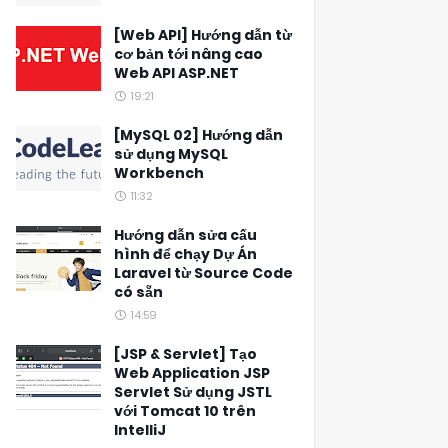
[Web API] Hướng dẫn từ
cơ bản tới nâng cao
Web API ASP.NET
19:21
[MySQL 02] Hướng dẫn
sử dụng MySQL
Workbench
11:32
Hướng dẫn sửa cấu
hình để chạy Dự Án
Laravel từ Source Code
có sẵn
14:59
[JSP & Servlet] Tạo
Web Application JSP
Servlet Sử dụng JSTL
với Tomcat 10 trên
IntelliJ