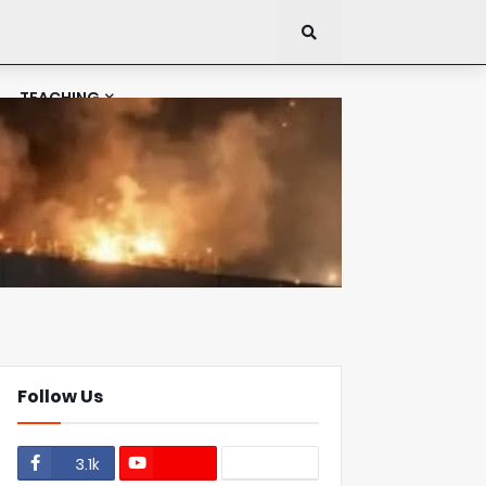
TEACHING
Follow Us
3.1k
1.1k