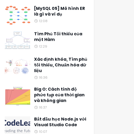
[MySQL 05] Mô hình ER
là gì và ví dụ
12:08
Tìm Phủ Tối thiểu của
một Hàm
12:29
Xác định khóa, Tìm phủ
tối thiểu, Chuẩn hóa dữ
liệu
16:36
Big O: Cách tính độ
phức tạp của thời gian
và không gian
16:37
Bắt đầu học Node.js với
Visual Studio Code
10:07