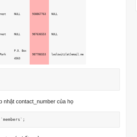
rest
NULL
938867763
NULL
rest
NULL
987636553
NULL
P.O. Box 
Park
987786553
lwolowitz[at]email.me
4563
ập nhật contact_number của họ
 `members`;