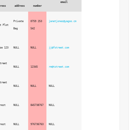
email
ress
address
number
Private 
0759 253 
janetjones@yagoo.cm
t Plot 
Bag
542
se 123
NULL
NULL
jj@fstreet.com
treet 
NULL
12345
rm@tstreet.com
treet 
NULL
NULL
NULL
rest
NULL
845738767
NULL
rest
NULL
976736763
NULL