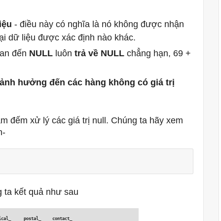
iệu
- điều này có nghĩa là nó không được nhận
loại dữ liệu được xác định nào khác.
uan đến
NULL
luôn
trả về NULL
chẳng hạn, 69 +
 ảnh hưởng đến các hàng không có giá trị
 đếm xử lý các giá trị null.
Chúng ta hãy xem
n-
g ta kết quả như sau
cal_ 
postal_ 
contact_ 