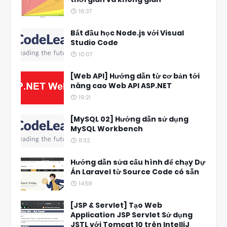
16:37
Bắt đầu học Node.js với Visual
Studio Code
10:07
[Web API] Hướng dẫn từ cơ bản tới
nâng cao Web API ASP.NET
19:21
[MySQL 02] Hướng dẫn sử dụng
MySQL Workbench
11:32
Hướng dẫn sửa cấu hình để chạy Dự
Án Laravel từ Source Code có sẵn
14:59
[JSP & Servlet] Tạo Web
Application JSP Servlet Sử dụng
JSTL với Tomcat 10 trên IntelliJ