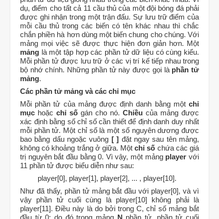
dụ, điểm cho tất cả 11 cầu thủ của một đội bóng đá phải
được ghi nhận trong một trận đấu. Sự lưu trữ điểm của
mỗi cầu thủ trong các biến có tên khác nhau thì chắc
chắn phiền hà hơn dùng một biến chung cho chúng. Với
mảng mọi việc sẽ được thực hiện đơn giản hơn. Một
mảng
là một tập hợp các phần tử dữ liệu có cùng kiểu.
Mỗi phần tử được lưu trữ ở các vị trí kế tiếp nhau trong
bộ nhớ chính. Những phần tử này được gọi là
phần tử
mảng
.
Các phần tử mảng và các chỉ mục
Mỗi phần tử của mảng được định danh bằng một
chỉ
mục
hoặc
chỉ số
gán cho nó.
Chiều
của mảng được
xác định bằng số chỉ số cần thiết để định danh duy nhất
mỗi phần tử. Một chỉ số là một số nguyên dương được
bao bằng dấu ngoặc vuông
[ ]
đặt ngay sau tên mảng,
không có khoảng trắng ở giữa. Một
chỉ số
chứa các giá
trị nguyên bắt đầu bằng 0. Vì vậy, một mảng
player
với
11 phần tử được biểu diễn như sau:
player[0], player[1], player[2], ... , player[10].
Như đã thấy, phần tử mảng bắt đầu với player[0], và vì
vậy phần tử cuối cùng là player[10] không phải là
player[11]. Điều này là do bởi trong C, chỉ số mảng bắt
đầu từ 0; do đó trong mảng
N
phần tử, phần tử cuối