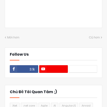
Mới hơn
Cũ hơn
Follow Us
3.1k
1.1k
Chủ Đề Tôi Quan Tâm ;)
.Net
.net core
Agile
AI
AngularJS
Anroid