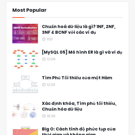
Most Popular
Chuẩn hoá dữ liệu là gì? 1NF, 2NF,
3NF & BCNF với các ví dụ
11:57
[MySQL 05] Mô hình ER là gì và ví dụ
12:08
Tìm Phủ Tối thiểu của một Hàm
12:29
Xác định khóa, Tìm phủ tối thiểu,
Chuẩn hóa dữ liệu
16:36
Big O: Cách tính độ phức tạp của
thời gian và không gian