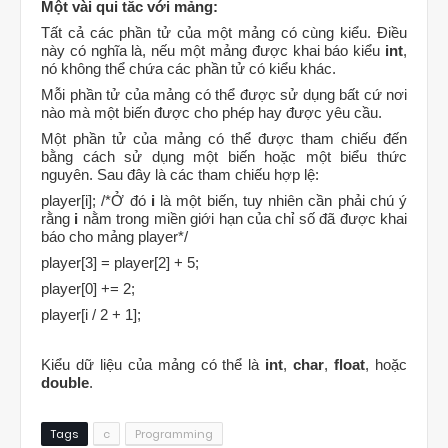
Một vài qui tắc với mảng:
Tất cả các phần tử của một mảng có cùng kiểu. Điều
này có nghĩa là, nếu một mảng được khai báo kiểu
int
,
nó không thể chứa các phần tử có kiểu khác.
Mỗi phần tử của mảng có thể được sử dụng bất cứ nơi
nào mà một biến được cho phép hay được yêu cầu.
Một phần tử của mảng có thể được tham chiếu đến
bằng cách sử dụng một biến hoặc một biểu thức
nguyên. Sau đây là các tham chiếu hợp lệ:
player[i]; /*Ở đó
i
là một biến, tuy nhiên cần phải chú ý
rằng
i
nằm trong miền giới hạn của chỉ số đã được khai
báo cho mảng player*/
player[3] = player[2] + 5;
player[0] += 2;
player[i / 2 + 1];
Kiểu dữ liệu của mảng có thể là
int
,
char
,
float
, hoặc
double
.
Tags
c
Programming