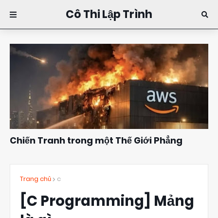
Cô Thi Lập Trình
Chiến Tranh trong một Thế Giới Phẳng
Đặng Kim Thi
10:16
Trang chủ
c
[C Programming] Mảng