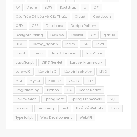
AP
Azure
BDW
Bootstrap
c
C#
Cấu Trúc Dữ Liệu và Giải Thuật
Cloud
CodeLean
CSDL
CSS
Database
Design Pattern
DesignThinking
DevOps
Docker
Git
github
HTML
Hướng_Nghiệp
Index
ISA
Java
Java1
Java2
JavaAdvanced
JavaCore
JavaScript
JSP & Servlet
Laravel Framework
Laravel9
Lập trình C
Lập trình cho trẻ
LINQ
MLJ
MySQL
NodeJS
OOAD
PHP
Programming
Python
QA
React Native
Review Sách
Spring Boot
Spring Framework
SQL
tản mạn
Teaching
Test
Thiết Kế Website
Tools
TypeScript
Web Development
WebAPI