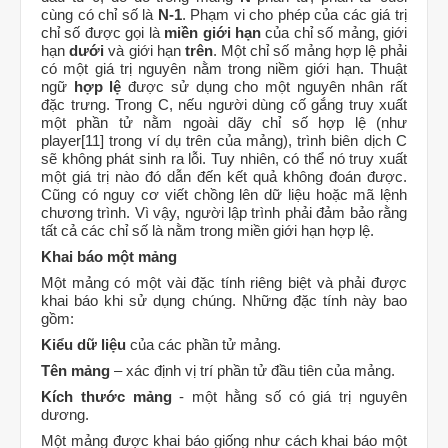
cùng có chỉ số là
N-1
. Phạm vi cho phép của các giá trị
chỉ số được gọi là
miền giới hạn
của chỉ số mảng, giới
hạn
dưới
và giới hạn
trên
. Một chỉ số mảng hợp lệ phải
có một giá trị nguyên nằm trong niềm giới hạn. Thuật
ngữ
hợp lệ
được sử dụng cho một nguyên nhân rất
đặc trưng. Trong C, nếu người dùng cố gắng truy xuất
một phần tử nằm ngoài dãy chỉ số hợp lệ (như
player[11] trong ví dụ trên của mảng), trình biên dịch C
sẽ không phát sinh ra lỗi. Tuy nhiên, có thể nó truy xuất
một giá trị nào đó dẫn đến kết quả không đoán được.
Cũng có nguy cơ viết chồng lên dữ liệu hoặc mã lệnh
chương trình. Vì vậy, người lập trình phải đảm bảo rằng
tất cả các chỉ số là nằm trong miền giới hạn hợp lệ.
Khai báo một mảng
Một mảng có một vài đặc tính riêng biệt và phải được
khai báo khi sử dụng chúng. Những đặc tính này bao
gồm:
Kiểu dữ liệu
của các phần tử mảng.
Tên mảng
– xác định vị trí phần tử đầu tiên của mảng.
Kích thước mảng
- một hằng số có giá trị nguyên
dương.
Một mảng được khai báo giống như cách khai báo một