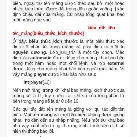
biến, ngoại trừ tên mảng được theo sau bởi một hoặc
nhiều biểu thức, được đặt trong dấu ngoặc vuông [] xác
định chiều dài của mảng. Cú pháp tổng quát khai báo
một mảng như sau:
kiểu_dữ_liệu
tên_mảng[
biểu_thức_kích_thước
]
Ở đây,
biểu_thức_kích_thước
là một biểu thức xác
định số phần tử trong mảng và phải định ra một trị
nguyên dương
. Lớp_lưu_trữ là một tùy chọn. Mặc
định lớp
automatic
được dùng cho mảng khai báo bên
trong một hàm hoặc một khối lệnh, và lớp
external
được dùng cho mảng khai báo bên ngoài một hàm. Vì
vậy mảng
player
được khai báo như sau:
int
player[11];
Nên nhớ rằng, trong khi khai báo mảng, kích thước của
mảng sẽ là 11, tuy nhiên các chỉ số của từng phần tử
bên trong mảng sẽ là từ 0 đến 10.
Các qui tắc đặt tên mảng là giống với qui tắc đặt tên
biến. Một
tên mảng
và một
tên biến
không được giống
nhau, nó dẫn đến sự nhập nhằng. Nếu một sự khai báo
như vậy xuất hiện trong chương trình, trình biên dịch sẽ
hiển thị thông báo lỗi.