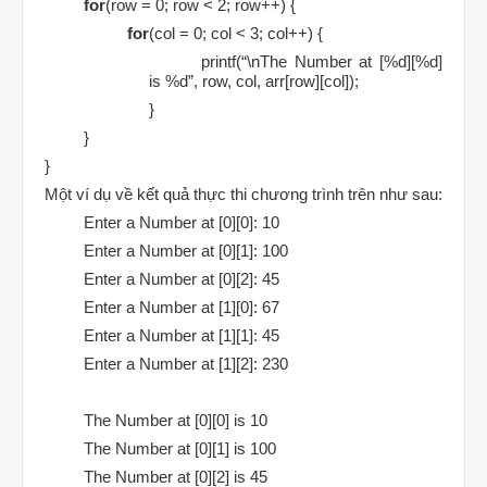
for
(row = 0; row < 2; row++) {
for
(col = 0; col < 3; col++) {
printf(“\nThe Number at [%d][%d]
is %d”, row, col, arr[row][col]);
}
}
}
Một ví dụ về kết quả thực thi chương trình trên như sau:
Enter a Number at [0][0]: 10
Enter a Number at [0][1]: 100
Enter a Number at [0][2]: 45
Enter a Number at [1][0]: 67
Enter a Number at [1][1]: 45
Enter a Number at [1][2]: 230
The Number at [0][0] is 10
The Number at [0][1] is 100
The Number at [0][2] is 45