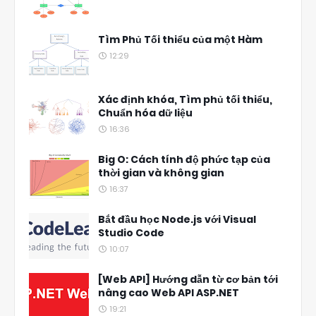
Tìm Phủ Tối thiểu của một Hàm
12:29
Xác định khóa, Tìm phủ tối thiểu,
Chuẩn hóa dữ liệu
16:36
Big O: Cách tính độ phức tạp của
thời gian và không gian
16:37
Bắt đầu học Node.js với Visual
Studio Code
10:07
[Web API] Hướng dẫn từ cơ bản tới
nâng cao Web API ASP.NET
19:21