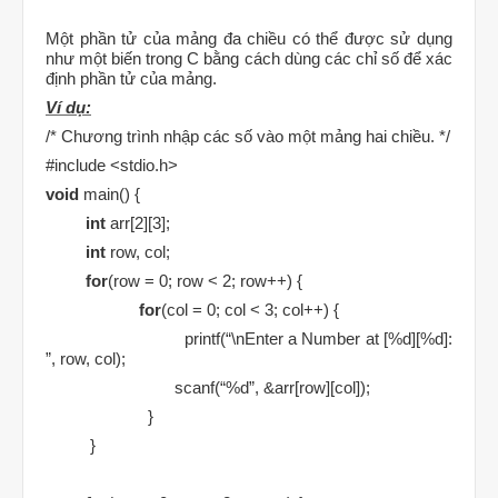
Một phần tử của mảng đa chiều có thể được sử dụng
như một biến trong C bằng cách dùng các chỉ số để xác
định phần tử của mảng.
Ví dụ:
/* Chương trình nhập các số vào một mảng hai chiều. */
#include <stdio.h>
void
main() {
int
arr[2][3];
int
row, col;
for
(row = 0; row < 2; row++) {
for
(col = 0; col < 3; col++) {
printf(“\nEnter a Number at [%d][%d]:
”, row, col);
scanf(“%d”, &arr[row][col]);
}
}