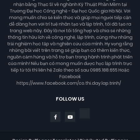
nhận bằng Thạc Sĩ về nghành Kỹ Thuật Phần Mềm tại
Trường Đại học Công nghệ - Đại học Quốc gia Hà Nội. Với
mong muốn chia sẻ kiến thức và giúp mọi người tiếp cận
dễ dàng hơn với trí tuệ nhân tạo và lập trình, tôi đã tạo ra
trang web này. Đây là nơi tôi tổng hợp và chia sẻ những
thông tin hữu ích về công nghệ, lập trình, cũng như những
trải nghiệm học tập và nghiên cứu của mình. Hy vọng rằng
những bài viết trên trang sẽ giúp bạn có thêm kiến thức,
nguồn cảm hứng và hỗ trợ bạn trong hành trình phát triển
của mình! Nếu bạn có mong muốn được học lập trình trực
tiếp từ tôi thì liên hệ Zalo theo số sau 0985.188.655 Hoặc
Facebook
https://www.facebook.com/co.thi.day.lap.trinh/
FOLLOW US