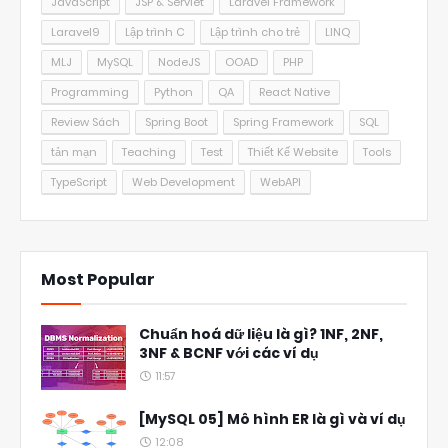
JavaScript
JSP & Servlet
Laravel Framework
Laravel9
Lập trình C
Lập trình cho trẻ
LINQ
MLJ
MySQL
NodeJS
OOAD
PHP
Programming
Python
QA
React Native
Review Sách
Spring Boot
Spring Framework
SQL
tản mạn
Teaching
Test
Thiết Kế Website
Tools
TypeScript
Web Development
WebAPI
Most Popular
Chuẩn hoá dữ liệu là gì? 1NF, 2NF,
3NF & BCNF với các ví dụ
11:57
[MySQL 05] Mô hình ER là gì và ví dụ
12:08