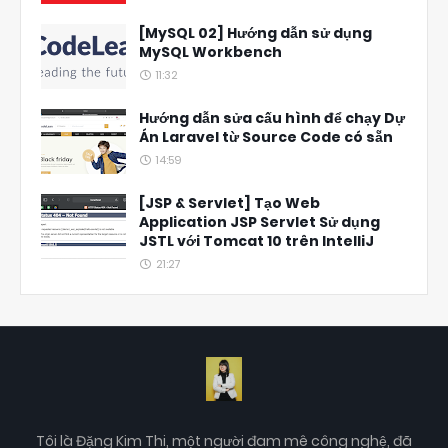
[MySQL 02] Hướng dẫn sử dụng
MySQL Workbench
11:32
Hướng dẫn sửa cấu hình để chạy Dự
Án Laravel từ Source Code có sẵn
14:59
[JSP & Servlet] Tạo Web
Application JSP Servlet Sử dụng
JSTL với Tomcat 10 trên IntelliJ
21:27
Tôi là Đặng Kim Thi, một người đam mê công nghệ, đã