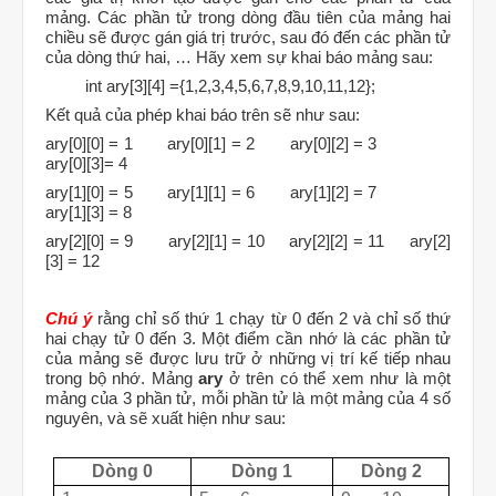
mảng. Các phần tử trong dòng đầu tiên của mảng hai
chiều sẽ được gán giá trị trước, sau đó đến các phần tử
của dòng thứ hai, … Hãy xem sự khai báo mảng sau:
int ary[3][4] ={1,2,3,4,5,6,7,8,9,10,11,12};
Kết quả của phép khai báo trên sẽ như sau:
ary[0][0] = 1
ary[0][1] = 2
ary[0][2] = 3
ary[0][3]= 4
ary[1][0] = 5
ary[1][1] = 6
ary[1][2] = 7
ary[1][3] = 8
ary[2][0] = 9
ary[2][1] = 10
ary[2][2] = 11
ary[2]
[3] = 12
Chú ý
rằng chỉ số thứ 1 chạy từ 0 đến 2 và chỉ số thứ
hai chạy tử 0 đến 3. Một điểm cần nhớ là các phần tử
của mảng sẽ được lưu trữ ở những vị trí kế tiếp nhau
trong bộ nhớ. Mảng
ary
ở trên có thể xem như là một
mảng của 3 phần tử, mỗi phần tử là một mảng của 4 số
nguyên, và sẽ xuất hiện như sau:
Dòng 0
Dòng 1
Dòng 2