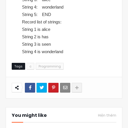
String 4: wonderland
String 5: END
Record list of strings:
String 1 is alice
String 2 is has
String 3 is seen
String 4 is wonderland
Tags
c
Programming
You might like
Hiện thêm