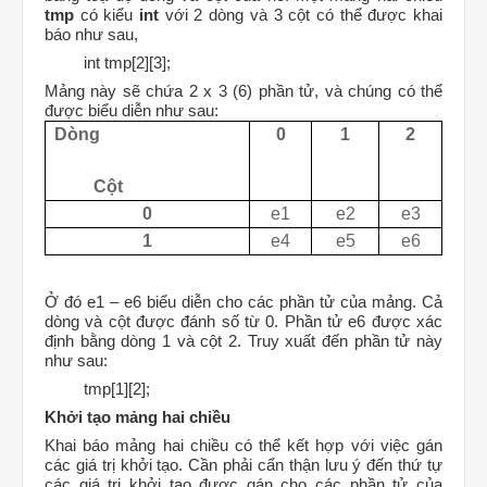
tmp
có kiểu
int
với 2 dòng và 3 cột có thể được khai
báo như sau,
int tmp[2][3];
Mảng này sẽ chứa 2 x 3 (6) phần tử, và chúng có thể
được biểu diễn như sau:
Dòng
0
1
2
Cột
0
e1
e2
e3
1
e4
e5
e6
Ở đó e1 – e6 biểu diễn cho các phần tử của mảng. Cả
dòng và cột được đánh số từ 0. Phần tử e6 được xác
định bằng dòng 1 và cột 2. Truy xuất đến phần tử này
như sau:
tmp[1][2];
Khởi tạo mảng hai chiều
Khai báo mảng hai chiều có thể kết hợp với việc gán
các giá trị khởi tạo. Cần phải cẩn thận lưu ý đến thứ tự
các giá trị khởi tạo được gán cho các phần tử của