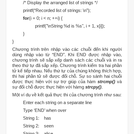
/* Display the arranged list of strings */
printf(“Recorded list of strings: \n”);
for
(i = 0; i < n; ++i) {
printf("\nString %d is %s", i + 1, x[i]);
}
}
Chương trình trên nhập vào các chuỗi đến khi người
dùng nhập vào từ “END”. Khi END được nhập vào,
chương trình sẽ sắp xếp danh sách các chuỗi và in ra
theo thứ tự đã sắp xếp. Chương trình kiểm tra hai phần
tử kế tiếp nhau. Nếu thứ tự của chúng không thích hợp,
thì hai phần tử sẽ được đổi chỗ. Sự so sánh hai chuỗi
được thực hiện với sự trợ giúp của hàm
strcmp()
và
sự đổi chỗ được thực hiện với hàmg
strcpy()
.
Một ví dụ về kết quả thực thi của chương trình như sau:
Enter each string on a separate line
Type ‘END’ when over
String 1: has
String 2: seen
String 3: alice