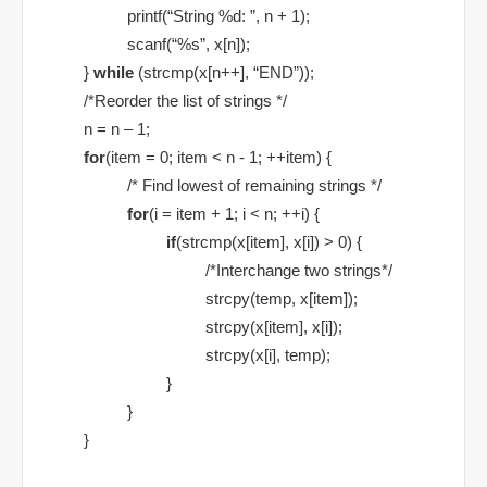
printf(“String %d: ”, n + 1);
scanf(“%s”, x[n]);
}
while
(strcmp(x[n++], “END”));
/*Reorder the list of strings */
n = n – 1;
for
(item = 0; item < n - 1; ++item) {
/* Find lowest of remaining strings */
for
(i = item + 1; i < n; ++i) {
if
(strcmp(x[item], x[i]) > 0) {
/*Interchange two strings*/
strcpy(temp, x[item]);
strcpy(x[item], x[i]);
strcpy(x[i], temp);
}
}
}