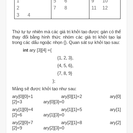
1
5
6
9
10
2
7
8
11
12
3
4
Thứ tự tự nhiên mà các giá trị khởi tạo được gán có thể
thay đổi bằng hình thức nhóm các giá trị khởi tạo lại
trong các dấu ngoặc nhọn {}. Quan sát sự khởi tạo sau:
int
ary [3][4] ={
{1, 2, 3},
{4, 5, 6},
{7, 8, 9}
};
Mảng sẽ được khởi tạo như sau:
ary[0][0]=1
ary[0][1]=2
ary[0]
[2]=3
ary[0][3]=0
ary[1][0]=4
ary[1][1]=5
ary[1]
[2]=6
ary[1][3]=0
ary[2][0]=7
ary[2][1]=8
ary[2]
[2]=9
ary[2][3]=0