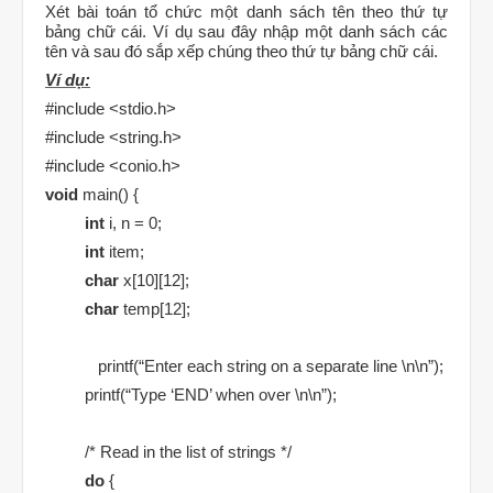
Xét bài toán tổ chức một danh sách tên theo thứ tự
bảng chữ cái. Ví dụ sau đây nhập một danh sách các
tên và sau đó sắp xếp chúng theo thứ tự bảng chữ cái.
Ví dụ:
#include <stdio.h>
#include <string.h>
#include <conio.h>
void
main() {
int
i, n = 0;
int
item;
char
x[10][12];
char
temp[12];
printf(“Enter each string on a separate line \n\n”);
printf(“Type ‘END’ when over \n\n”);
/* Read in the list of strings */
do
{