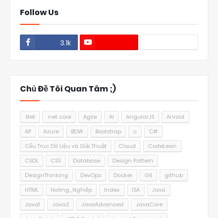
Follow Us
3.1k
1.1k
Chủ Đề Tôi Quan Tâm ;)
.Net
.net core
Agile
AI
AngularJS
Anroid
AP
Azure
BDW
Bootstrap
c
C#
Cấu Trúc Dữ Liệu và Giải Thuật
Cloud
CodeLean
CSDL
CSS
Database
Design Pattern
DesignThinking
DevOps
Docker
Git
github
HTML
Hướng_Nghiệp
Index
ISA
Java
Java1
Java2
JavaAdvanced
JavaCore