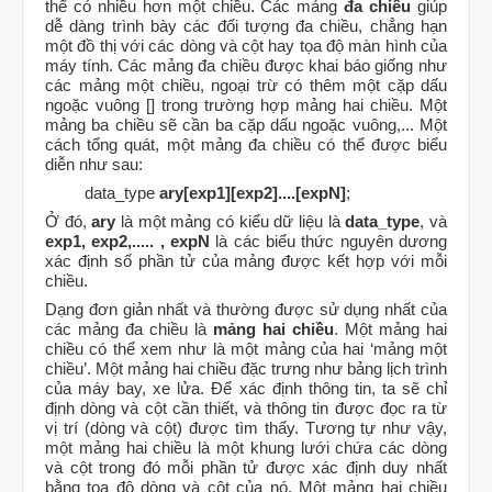
thể có nhiều hơn một chiều. Các mảng
đa chiều
giúp
dễ dàng trình bày các đối tượng đa chiều, chẳng hạn
một đồ thị với các dòng và cột hay tọa độ màn hình của
máy tính. Các mảng đa chiều được khai báo giống như
các mảng một chiều, ngoại trừ có thêm một cặp dấu
ngoặc vuông [] trong trường hợp mảng hai chiều. Một
mảng ba chiều sẽ cần ba cặp dấu ngoặc vuông,... Một
cách tổng quát, một mảng đa chiều có thể được biểu
diễn như sau:
data_type
ary[exp1][exp2]....[expN]
;
Ở đó,
ary
là một mảng có kiểu dữ liệu là
data_type
, và
exp1, exp2,..... , expN
là các biểu thức nguyên dương
xác định số phần tử của mảng được kết hợp với mỗi
chiều.
Dạng đơn giản nhất và thường được sử dụng nhất của
các mảng đa chiều là
mảng hai chiều
. Một mảng hai
chiều có thể xem như là một mảng của hai ‘mảng một
chiều’. Một mảng hai chiều đặc trưng như bảng lịch trình
của máy bay, xe lửa. Để xác định thông tin, ta sẽ chỉ
định dòng và cột cần thiết, và thông tin được đọc ra từ
vị trí (dòng và cột) được tìm thấy. Tương tự như vậy,
một mảng hai chiều là một khung lưới chứa các dòng
và cột trong đó mỗi phần tử được xác định duy nhất
bằng toạ độ dòng và cột của nó. Một mảng hai chiều