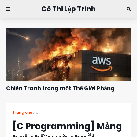
Cô Thi Lập Trình
Chiến Tranh trong một Thế Giới Phẳng
Đặng Kim Thi
10:16
Trang chủ
c
[C Programming] Mảng