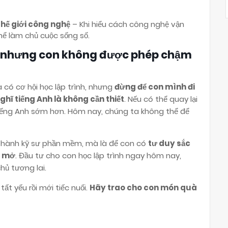
thế giới công nghệ
– Khi hiểu cách công nghệ vận
hể làm chủ cuộc sống số.
, nhưng con không được phép chậm
có cơ hội học lập trình, nhưng
đừng để con mình đi
hĩ tiếng Anh là không cần thiết
. Nếu có thể quay lại
iếng Anh sớm hơn. Hôm nay, chúng ta không thể để
ở thành kỹ sư phần mềm, mà là để con có
tư duy sắc
g mở
. Đầu tư cho con học lập trình ngay hôm nay,
hủ tương lai.
tất yếu rồi mới tiếc nuối.
Hãy trao cho con món quà