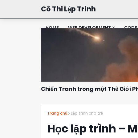
Cô Thi Lập Trình
HOME
WEB DEVELOPMENT
CODE 
Chiến Tranh trong một Thế Giới 
Đặng Kim Thi
10:16
Trang chủ
Lập trình cho trẻ
Học lập trình – 