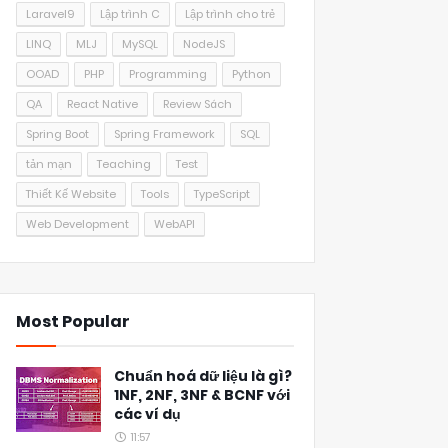
Laravel9
Lập trình C
Lập trình cho trẻ
LINQ
MLJ
MySQL
NodeJS
OOAD
PHP
Programming
Python
QA
React Native
Review Sách
Spring Boot
Spring Framework
SQL
tản mạn
Teaching
Test
Thiết Kế Website
Tools
TypeScript
Web Development
WebAPI
Most Popular
Chuẩn hoá dữ liệu là gì?
1NF, 2NF, 3NF & BCNF với
các ví dụ
11:57