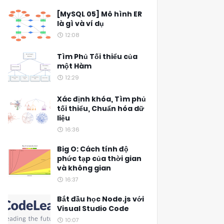
[MySQL 05] Mô hình ER
là gì và ví dụ
12:08
Tìm Phủ Tối thiểu của
một Hàm
12:29
Xác định khóa, Tìm phủ
tối thiểu, Chuẩn hóa dữ
liệu
16:36
Big O: Cách tính độ
phức tạp của thời gian
và không gian
16:37
Bắt đầu học Node.js với
Visual Studio Code
10:07