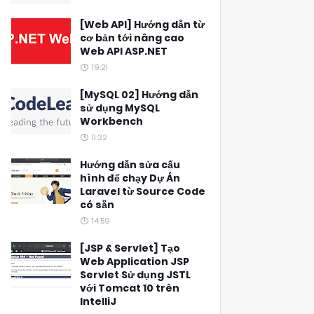
[Web API] Hướng dẫn từ
cơ bản tới nâng cao
Web API ASP.NET
19:21
[MySQL 02] Hướng dẫn
sử dụng MySQL
Workbench
11:32
Hướng dẫn sửa cấu
hình để chạy Dự Án
Laravel từ Source Code
có sẵn
14:59
[JSP & Servlet] Tạo
Web Application JSP
Servlet Sử dụng JSTL
với Tomcat 10 trên
IntelliJ