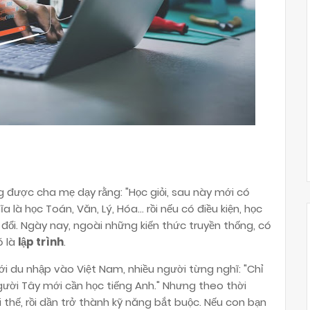
g được cha mẹ dạy rằng: "Học giỏi, sau này mới có
a là học Toán, Văn, Lý, Hóa… rồi nếu có điều kiện, học
đổi. Ngày nay, ngoài những kiến thức truyền thống, có
ó là
lập trình
.
i du nhập vào Việt Nam, nhiều người từng nghĩ: "Chỉ
gười Tây mới cần học tiếng Anh." Nhưng theo thời
i thế, rồi dần trở thành kỹ năng bắt buộc. Nếu con bạn