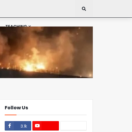
TEACHING
Follow Us
3.1k
1.1k