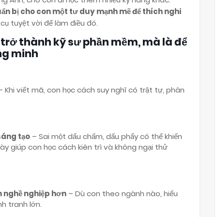
ẩn bị cho con một tư duy mạnh mẽ để thích nghi
g cụ tuyệt vời để làm điều đó.
ể trở thành kỹ sư phần mềm, mà là để
ng minh
 Khi viết mã, con học cách suy nghĩ có trật tự, phân
sáng tạo
– Sai một dấu chấm, dấu phẩy có thể khiến
này giúp con học cách kiên trì và không ngại thử
ọn nghề nghiệp hơn
– Dù con theo ngành nào, hiểu
nh tranh lớn.