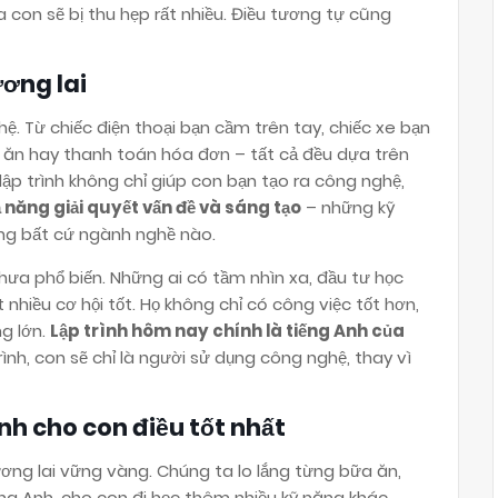
 con sẽ bị thu hẹp rất nhiều. Điều tương tự cũng
ương lai
ệ. Từ chiếc điện thoại bạn cầm trên tay, chiếc xe bạn
ồ ăn hay thanh toán hóa đơn – tất cả đều dựa trên
 lập trình không chỉ giúp con bạn tạo ra công nghệ,
ả năng giải quyết vấn đề và sáng tạo
– những kỹ
ng bất cứ ngành nghề nào.
chưa phổ biến. Những ai có tầm nhìn xa, đầu tư học
nhiều cơ hội tốt. Họ không chỉ có công việc tốt hơn,
ng lớn.
Lập trình hôm nay chính là tiếng Anh của
ình, con sẽ chỉ là người sử dụng công nghệ, thay vì
 cho con điều tốt nhất
ng lai vững vàng. Chúng ta lo lắng từng bữa ăn,
ếng Anh, cho con đi học thêm nhiều kỹ năng khác.