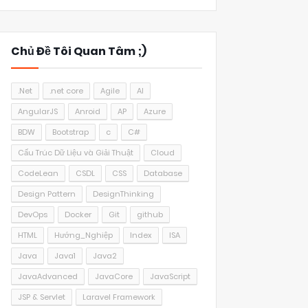
Chủ Đề Tôi Quan Tâm ;)
.Net
.net core
Agile
AI
AngularJS
Anroid
AP
Azure
BDW
Bootstrap
c
C#
Cấu Trúc Dữ Liệu và Giải Thuật
Cloud
CodeLean
CSDL
CSS
Database
Design Pattern
DesignThinking
DevOps
Docker
Git
github
HTML
Hướng_Nghiệp
Index
ISA
Java
Java1
Java2
JavaAdvanced
JavaCore
JavaScript
JSP & Servlet
Laravel Framework