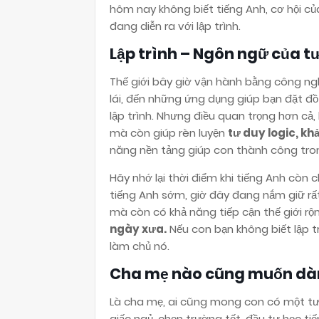
hôm nay không biết tiếng Anh, cơ hội của
đang diễn ra với lập trình.
Lập trình – Ngôn ngữ của t
Thế giới bây giờ vận hành bằng công ngh
lái, đến những ứng dụng giúp bạn đặt đ
lập trình. Nhưng điều quan trọng hơn cả,
mà còn giúp rèn luyện
tư duy logic, kh
năng nền tảng giúp con thành công tro
Hãy nhớ lại thời điểm khi tiếng Anh còn 
tiếng Anh sớm, giờ đây đang nắm giữ rất 
mà còn có khả năng tiếp cận thế giới rộ
ngày xưa.
Nếu con bạn không biết lập tr
làm chủ nó.
Cha mẹ nào cũng muốn dành
Là cha mẹ, ai cũng mong con có một tươ
giấc ngủ, chọn trường tốt, đầu tư học ti