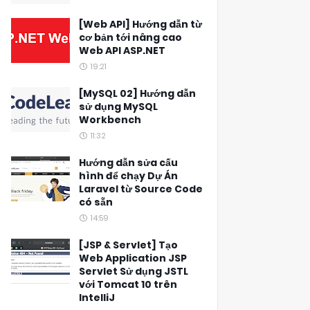
[Web API] Hướng dẫn từ
cơ bản tới nâng cao
Web API ASP.NET
19:21
[MySQL 02] Hướng dẫn
sử dụng MySQL
Workbench
11:32
Hướng dẫn sửa cấu
hình để chạy Dự Án
Laravel từ Source Code
có sẵn
14:59
[JSP & Servlet] Tạo
Web Application JSP
Servlet Sử dụng JSTL
với Tomcat 10 trên
IntelliJ