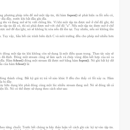
ụng phương pháp trên để mở một tập tin, thì hàm
fopen()
sẽ phát hiện ra lỗi nếu có,
đĩa đầy, trước khi bắt đầu ghi đĩa.
g tên và đang mở sẽ bị viết chồng lên. Vì khi một tập tin được mở ở chế độ ghi, thì
o tập tin đã có, thì nó phải được mở với chế độ “a”. Nếu một tập tin được mở ở chế
 được mở để đọc/ghi, nó sẽ không bị xóa nếu đã tồn tại. Tuy nhiên, nếu nó không tồn
m. Tuy vậy, hầu hết các trình biên dịch C và môi trường đều cho phép mở nhiều hơn
việc đóng một tập tin khi không còn sử dụng là một điều quan trọng. Thao tác này sẽ
n đã định. Đóng một stream cũng sẽ làm sạch và chép vùng đệm kết hợp của nó ra
a đĩa. Hàm
fclose()
đóng một stream đã được mở bằng hàm
fopen()
. Nó ghi bất kỳ dữ
 mẫu của hàm
fclose()
là:
óng thành công. Bất kỳ giá trị trả về nào khác 0 đều cho thấy có lỗi xảy ra. Hàm
ĩa bị đầy.
ày hữu dụng khi phải đóng cùng một lúc nhiều stream đang mở. Nó sẽ đóng tất cả
iện lỗi. Nó có thể được sử dụng theo cách như sau:
heo từng chuỗi. Trước hết chúng ta hãy thảo luận về cách ghi các ký tự vào tập tin.