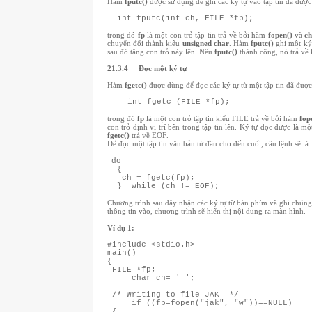
Hàm
fputc()
được sử dụng để ghi các ký tự vào tập tin đã đư
int fputc(int ch, FILE *fp);
trong đó
fp
là một con trỏ tập tin trả về bởi hàm
fopen()
và
c
chuyển đổi thành kiểu
unsigned char
. Hàm
fputc()
ghi một ký t
sau đó tăng con trỏ này lên. Nếu
fputc()
thành công, nó trả về 
21.3.4 Đọc một ký tự
Hàm
fgetc()
được dùng để đọc các ký tự từ một tập tin đã đư
int fgetc (FILE *fp);
trong đó
fp
là một con trỏ tập tin kiểu FILE trả về bởi hàm
fop
con trỏ định vị trí bên trong tập tin lên. Ký tự đọc được là m
fgetc()
trả về EOF.
Để đọc một tập tin văn bản từ đầu cho đến cuối, câu lệnh sẽ là:
do
{
ch = fgetc(fp);
} while (ch != EOF);
Chương trình sau đây nhận các ký tự từ bàn phím và ghi chúng
thông tin vào, chương trình sẽ hiển thị nội dung ra màn hình.
Ví dụ 1:
#include <stdio.h>
main()
{
FILE *fp;
char ch= ' ';
/* Writing to file JAK */
if ((fp=fopen("jak", "w"))==NULL)
{