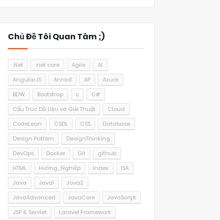
Chủ Đề Tôi Quan Tâm ;)
.Net
.net core
Agile
AI
AngularJS
Anroid
AP
Azure
BDW
Bootstrap
c
C#
Cấu Trúc Dữ Liệu và Giải Thuật
Cloud
CodeLean
CSDL
CSS
Database
Design Pattern
DesignThinking
DevOps
Docker
Git
github
HTML
Hướng_Nghiệp
Index
ISA
Java
Java1
Java2
JavaAdvanced
JavaCore
JavaScript
JSP & Servlet
Laravel Framework