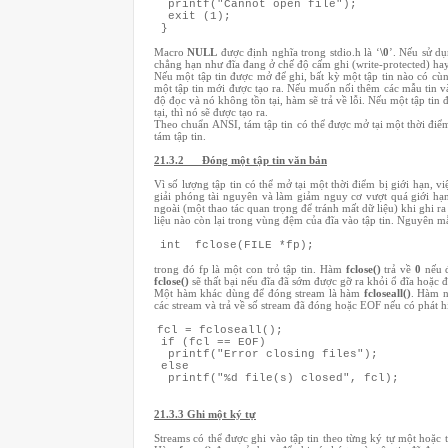
printf("Cannot open file");
exit (1);
}
Macro
NULL
được định nghĩa trong stdio.h là ‘
\0
’. Nếu sử d
chẳng hạn như đĩa đang ở chế độ cấm ghi (write-protected) hay 
Nếu một tập tin được mở để ghi, bất kỳ một tập tin nào có cùn
một tập tin mới được tạo ra. Nếu muốn nối thêm các mẫu tin và
độ đọc và nó không tồn tại, hàm sẽ trả về lỗi. Nếu một tập tin
tại, thì nó sẽ được tạo ra.
Theo chuẩn ANSI, tám tập tin có thể được mở tại một thời điể
tám tập tin.
21.3.2 Đóng một tập tin văn bản
Vì số lượng tập tin có thể mở tại một thời điểm bị giới hạn, 
giải phóng tài nguyên và làm giảm nguy cơ vượt quá giới hạ
ngoài (một thao tác quan trọng để tránh mất dữ liệu) khi ghi r
liệu nào còn lại trong vùng đệm của đĩa vào tập tin. Nguyên
int fclose(FILE *fp);
trong đó fp là một con trỏ tập tin. Hàm
fclose()
trả về
0
nếu đ
fclose()
sẽ thất bại nếu đĩa đã sớm được gỡ ra khỏi ổ đĩa hoặc đ
Một hàm khác dùng để đóng stream là hàm
fcloseall()
. Hàm n
các stream và trả về số stream đã đóng hoặc EOF nếu có phát h
fcl = fcloseall();
if (fcl == EOF)
printf("Error closing files");
else
printf("%d file(s) closed", fcl);
21.3.3
Ghi một ký tự
Streams có thể được ghi vào tập tin theo từng ký tự một hoặc t