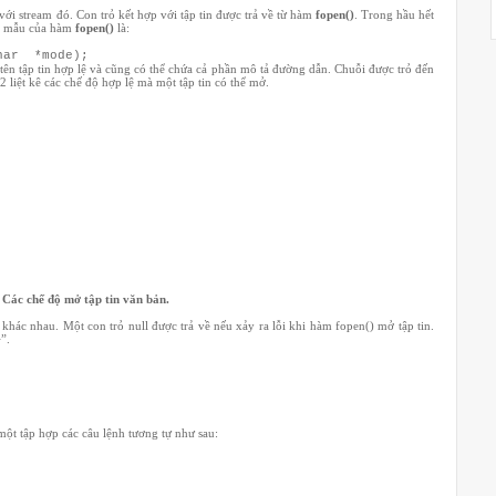
với stream đó. Con trỏ kết hợp với tập tin được trả về từ hàm
fopen()
. Trong hầu hết
yên mẫu của hàm
fopen()
là:
char *mode);
 tên tập tin hợp lệ và cũng có thể chứa cả phần mô tả đường dẫn. Chuỗi được trỏ đến
2 liệt kê các chế độ hợp lệ mà một tập tin có thể mở.
 Các chế độ mở tập tin văn bản.
khác nhau. Một con trỏ null được trả về nếu xảy ra lỗi khi hàm fopen() mở tập tin.
”.
ột tập hợp các câu lệnh tương tự như sau: