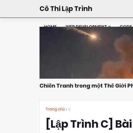
Cô Thi Lập Trình
HOME
WEB DEVELOPMENT
CODE 
Chiến Tranh trong một Thế Giới 
Đặng Kim Thi
10:16
Trang chủ
c
[Lập Trình C] Bài 