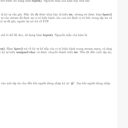
ợc mở trước đó bằng hàm
fopen()
. Nguyên mẫu của hàm này như sau:
h
là ký tự cần ghi. Mặc dù
ch
được khai báo là kiểu
int
, nhưng nó được hàm
fputc()
ự vào stream đã định tại vị trí hiện hành của con trỏ định vị trí bên trong tập tin và
ký tự đã ghi, ngược lại nó trả về EOF.
ợc mở ở chế độ đọc, sử dụng hàm
fopen()
. Nguyên mẫu của hàm là:
en()
. Hàm
fgetc()
trả về ký tự kế tiếp của vị trí hiện hành trong stream input, và tăng
ột ký tự kiểu
unsigned char
và được chuyển thành kiểu
int
. Nếu đã đến cuối tập tin,
 vào một tập tin cho đến khi người dùng nhập ký tự ‘
@
’. Sau khi người dùng nhập