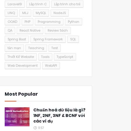
Laravel9
Lập trình C
Lập trình cho trẻ
LINQ
MLJ
MySQL
NodeJS
OOAD
PHP
Programming
Python
QA
React Native
Review Sách
Spring Boot
Spring Framework
SQL
tản mạn
Teaching
Test
Thiết Kế Website
Tools
TypeScript
Web Development
WebAPI
Most Popular
Chuẩn hoá dữ liệu là gì?
1NF, 2NF, 3NF & BCNF với
các ví dụ
11:57