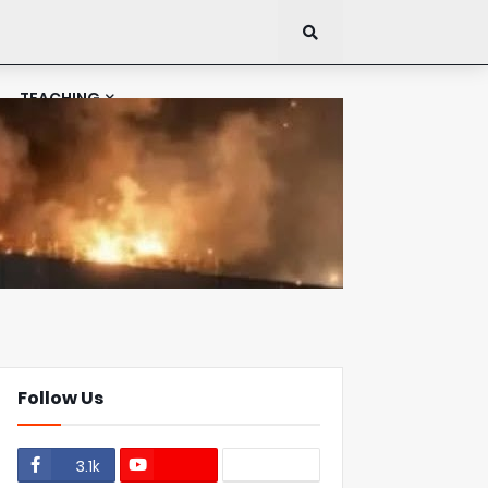
TEACHING
Follow Us
3.1k
1.1k