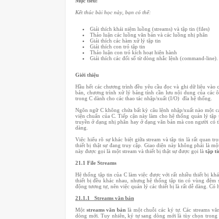
Mục tiêu:
Kết thúc bài học này, bạn có thể:
Giải thích khái niệm luồng (streams) và tập tin (files)
Thảo luận các luồng văn bản và các luồng nhị phân
Giải thích các hàm xử lý tập tin
Giải thích con trỏ tập tin
Thảo luận con trỏ kích hoạt hiện hành
Giải thích các đối số từ dòng nhắc lệnh (command-line).
Giới thiệu
Hầu hết các chương trình đều yêu cầu đọc và ghi dữ liệu vào cá
bản, chương trình xử lý bảng tính cần lưu nội dung của các ô
trong C dành cho các thao tác nhập/xuất (I/O) đĩa hệ thống.
Ngôn ngữ C không chứa bất kỳ câu lệnh nhập/xuất nào một các
viện chuẩn của C. Tiếp cận này làm cho hệ thống quản lý tập t
truyền ở dạng nhị phân hay ở dạng văn bản mà con người có th
dàng.
Việc hiểu rõ sự khác biệt giữa stream và tập tin là rất quan
thiết bị thật sự đang truy cập. Giao diện này không phải là một
này được gọi là một stream và thiết bị thật sự được gọi là
tập ti
21.1
File Streams
Hệ thống tập tin của C làm việc được với rất nhiều thiết bị kh
thiết bị đều khác nhau, nhưng hệ thống tập tin có vùng đệm s
động tương tự, nên việc quản lý các thiết bị là rất dễ dàng. Có 
21.1.1
Streams văn bản
Một
streams văn bản
là một chuỗi các ký tự. Các streams vă
dòng mới. Tuy nhiên, ký tự sang dòng mới là tùy chọn trong d