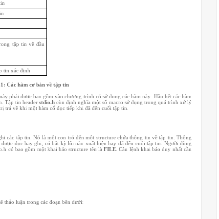
tin
in
trong tập tin về đầu
 tin xác định
1: Các hàm cơ bản về tập tin
r này phải được bao gồm vào chương trình có sử dụng các hàm này. Hầu hết các hàm
n. Tập tin header
stdio.h
còn định nghĩa một số macro sử dụng trong quá trình xử lý
rị trả về khi một hàm cố đọc tiếp khi đã đến cuối tập tin.
 ghi các tập tin. Nó là một con trỏ đến một structure chứa thông tin về tập tin. Thông
đang được đọc hay ghi, có bất kỳ lỗi nào xuất hiện hay đã đến cuối tập tin. Người dùng
udio.h có bao gồm một khai báo structure tên là
FILE
. Câu lệnh khai báo duy nhất cần
ẽ thảo luận trong các đoạn bên dưới: