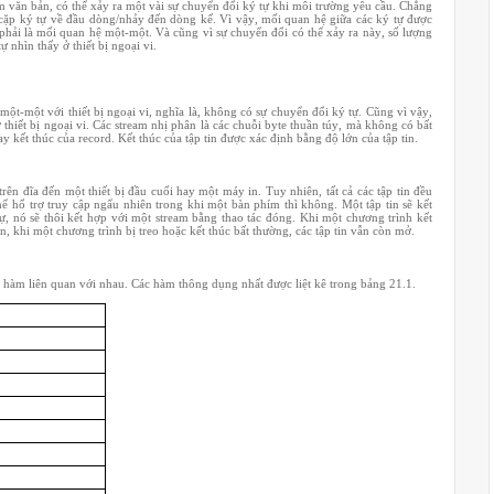
m văn bản, có thể xảy ra một vài sự chuyển đổi ký tự khi môi trường yêu cầu. Chẳng
cặp ký tự về đầu dòng/nhảy đến dòng kế. Vì vậy, mối quan hệ giữa các ký tự được
 phải là mối quan hệ một-một. Và cũng vì sự chuyển đổi có thể xảy ra này, số lượng
 nhìn thấy ở thiết bị ngoại vi.
một-một với thiết bị ngoại vi, nghĩa là, không có sự chuyển đổi ký tự. Cũng vì vậy,
thiết bị ngoại vi. Các stream nhị phân là các chuỗi byte thuần túy, mà không có bất
y kết thúc của record. Kết thúc của tập tin được xác định bằng độ lớn của tập tin.
 trên đĩa đến một thiết bị đầu cuối hay một máy in. Tuy nhiên, tất cả các tập tin đều
hể hổ trợ truy cập ngẩu nhiên trong khi một bàn phím thì không. Một tập tin sẽ kết
, nó sẽ thôi kết hợp với một stream bằng thao tác đóng. Khi một chương trình kết
n, khi một chương trình bị treo hoặc kết thúc bất thường, các tập tin vẫn còn mở.
hàm liên quan với nhau. Các hàm thông dụng nhất được liệt kê trong bảng 21.1.