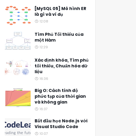
[MySQL 05] Mô hình ER
là gì và ví dụ
12:08
Tìm Phủ Tối thiểu của
một Hàm
12:29
Xác định khóa, Tìm phủ
tối thiểu, Chuẩn hóa dữ
liệu
16:36
Big O: Cách tính độ
phức tạp của thời gian
và không gian
16:37
Bắt đầu học Node.js với
Visual Studio Code
10:07