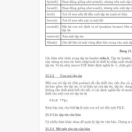
fprintf()
Hoạt động giống như printf(), nhưng trên một tập 
fscanf()
Hoạt động giống như scanf(), nhưng trên một tập t
feof()
Trả về true nếu đã đến cuối tập tin (end-of-file)
ferror()
Trả về true nếu xảy ra một lỗi
rewind()
Đặt lại con trỏ định vị trí (position locator) bên 
tập tin
remove()
Xóa một tập tin
fflush()
Ghi dữ liệu từ một vùng đệm bên trong vào một tập
Bảng 21.
Các hàm trên chứa trong tập tin header
stdio.h
. Tập tin heade
này tương tự như các hàm nhập/xuất từ thiết bị nhập xuất chuẩ
tập tin. Ví dụ như, macro EOF được định nghĩa là -1, chứa giá t
21.2.2 Con trỏ tập tin
Một con trỏ tập tin (file pointer) rất cần thiết cho việc đọc và
tin bao gồm: tên tập tin, vị trí hiện tại của tập tin, tập tin 
không cần thiết phải biết chi tiết, vì các định nghĩa lấy từ st
thiết cho một con trỏ tập tin là:
FILE *fp;
Khai báo này cho biết
fp
là một con trỏ trỏ đến một FILE.
21.3
Các tập tin văn bản
Có nhiều hàm khác nhau để quản lý tập tin văn bản. Chúng ta s
21.3.1
Mở một tập tin văn bản