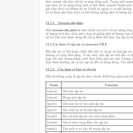
thúc stream văn bản với ký tự sang dòng mới. Trong một strea
hạn như, ký tự sang dòng mới có thể được chuyển thành một 
ghi (hay đọc) và những ký tự ở thiết bị ngoại vi có thể không
ký tự được ghi (hay đọc) có thể không giống như số lượng ký tự
21.1.2
Streams nhị phân
Một
streams nhị phân
là một chuỗi các byte với sự tương ứng 
số lượng byte đọc (hay ghi) cũng sẽ giống như số lượng byte ở 
kỳ ký hiệu nào được dùng để chỉ ra điểm kết thúc của tập tin ha
21.2
Các hàm về tập tin và structure FILE
Một tập tin có thể tham chiếu đến bất cứ cái gì: từ một tập tin
không có cùng khả năng. Ví dụ như, một tập tin trên đĩa có t
hợp với một stream bằng cách thực hiện thao tác mở. Tương tự
thúc bình thường, tất cả các tập tin đều tự động đóng. Tuy nhiê
21.2.1
Các hàm cơ bản về tập tin
Một hệ thống quản lý tập tin theo chuẩn ANSI bao gồm một số 
Name
Function
fopen()
Mở một tập tin
fclose()
Đóng một tập tin
fputc()
Ghi một ký tự vào một tập tin
fgetc()
Đọc một ký tự từ một tập tin
fread()
Đọc từ một tập tin vào một vùng đệm
fwrite()
Ghi từ một vùng đệm vào tập tin
fseek()
Tìm một vị trí nào đó trong tập tin