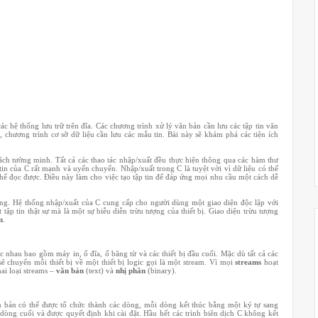
c hệ thống lưu trữ trên đĩa. Các chương trình xử lý văn bản cần lưu các tập tin văn
, chương trình cơ sỡ dữ liệu cần lưu các mẫu tin. Bài này sẽ khám phá các tiện ích
h tường minh. Tất cả các thao tác nhập/xuất đều thực hiện thông qua các hàm thư
in của C rất mạnh và uyển chuyển. Nhập/xuất trong C là tuyệt vời vì dữ liệu có thể
ể đọc được. Điều này làm cho việc tạo tập tin để đáp ứng mọi nhu cầu một cách dễ
 trọng. Hệ thống nhập/xuất của C cung cấp cho người dùng một giao diện độc lập với
 tập tin thật sự mà là một sự biễu diễn trừu tượng của thiết bị. Giao diện trừu tượng
n
.
ác nhau bao gồm máy in, ổ đĩa, ổ băng từ và các thiết bị đầu cuối. Mặc dù tất cả các
ẽ chuyển mỗi thiết bị về một thiết bị logic gọi là một stream. Vì mọi
streams
hoạt
hai loại streams –
văn bản
(text) và
nhị phân
(binary).
n bản có thể được tổ chức thành các dòng, mỗi dòng kết thúc bằng một ký tự sang
òng cuối và được quyết định khi cài đặt. Hầu hết các trình biên dịch C không kết