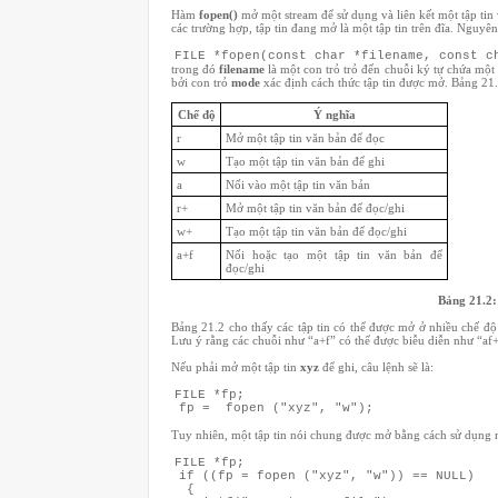
Hàm
fopen()
mở một stream để sử dụng và liên kết một tập tin 
các trường hợp, tập tin đang mở là một tập tin trên đĩa. Ngu
FILE *fopen(const char *filename, const 
trong đó
filename
là một con trỏ trỏ đến chuỗi ký tự chứa một
bởi con trỏ
mode
xác định cách thức tập tin được mở. Bảng 21.
Chế độ
Ý nghĩa
r
Mở một tập tin văn bản để đọc
w
Tạo một tập tin văn bản để ghi
a
Nối vào một tập tin văn bản
r+
Mở một tập tin văn bản để đọc/ghi
w+
Tạo một tập tin văn bản để đọc/ghi
a+f
Nối hoặc tạo một tập tin văn bản để
đọc/ghi
Bảng 21.2:
Bảng 21.2 cho thấy các tập tin có thể được mở ở nhiều chế độ 
Lưu ý rằng các chuỗi như “a+f” có thể được biễu diễn như “af+
Nếu phải mở một tập tin
xyz
để ghi, câu lệnh sẽ là:
FILE *fp;
fp = fopen ("xyz", "w");
Tuy nhiên, một tập tin nói chung được mở bằng cách sử dụng m
FILE *fp;
if ((fp = fopen ("xyz", "w")) == NULL)
{