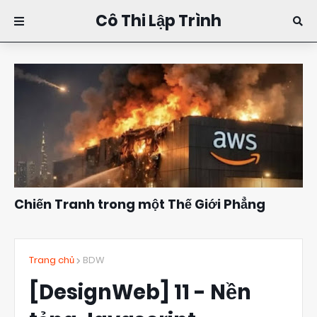
Cô Thi Lập Trình
Chiến Tranh trong một Thế Giới Phẳng
Đặng Kim Thi
10:16
Trang chủ
BDW
[DesignWeb] 11 - Nền