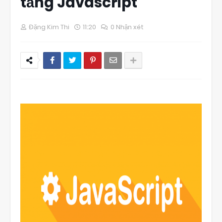
tảng Javascript
Đặng Kim Thi
11:20
0 Nhận xét