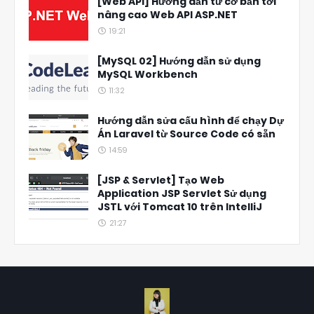
[Web API] Hướng dẫn từ cơ bản tới
nâng cao Web API ASP.NET
19:21
[MySQL 02] Hướng dẫn sử dụng
MySQL Workbench
11:32
Hướng dẫn sửa cấu hình để chạy Dự
Án Laravel từ Source Code có sẵn
14:59
[JSP & Servlet] Tạo Web
Application JSP Servlet Sử dụng
JSTL với Tomcat 10 trên IntelliJ
21:27