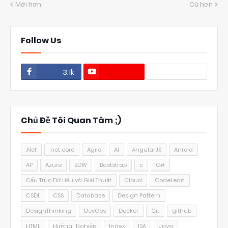
Mới hơn
Cũ hơn
Follow Us
3.1k
1.1k
Chủ Đề Tôi Quan Tâm ;)
.Net
.net core
Agile
AI
AngularJS
Anroid
AP
Azure
BDW
Bootstrap
c
C#
Cấu Trúc Dữ Liệu và Giải Thuật
Cloud
CodeLean
CSDL
CSS
Database
Design Pattern
DesignThinking
DevOps
Docker
Git
github
HTML
Hướng_Nghiệp
Index
ISA
Java