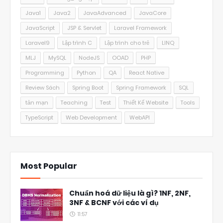
Java1
Java2
JavaAdvanced
JavaCore
JavaScript
JSP & Servlet
Laravel Framework
Laravel9
Lập trình C
Lập trình cho trẻ
LINQ
MLJ
MySQL
NodeJS
OOAD
PHP
Programming
Python
QA
React Native
Review Sách
Spring Boot
Spring Framework
SQL
tản mạn
Teaching
Test
Thiết Kế Website
Tools
TypeScript
Web Development
WebAPI
Most Popular
Chuẩn hoá dữ liệu là gì? 1NF, 2NF,
3NF & BCNF với các ví dụ
11:57