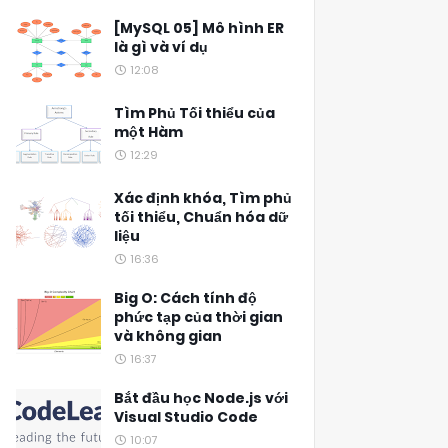
[MySQL 05] Mô hình ER
là gì và ví dụ
12:08
Tìm Phủ Tối thiểu của
một Hàm
12:29
Xác định khóa, Tìm phủ
tối thiểu, Chuẩn hóa dữ
liệu
16:36
Big O: Cách tính độ
phức tạp của thời gian
và không gian
16:37
Bắt đầu học Node.js với
Visual Studio Code
10:07