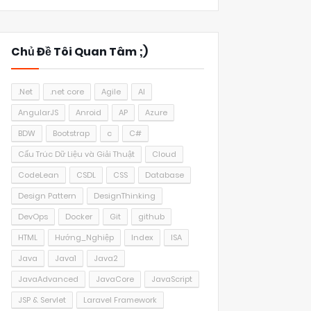
Chủ Đề Tôi Quan Tâm ;)
.Net
.net core
Agile
AI
AngularJS
Anroid
AP
Azure
BDW
Bootstrap
c
C#
Cấu Trúc Dữ Liệu và Giải Thuật
Cloud
CodeLean
CSDL
CSS
Database
Design Pattern
DesignThinking
DevOps
Docker
Git
github
HTML
Hướng_Nghiệp
Index
ISA
Java
Java1
Java2
JavaAdvanced
JavaCore
JavaScript
JSP & Servlet
Laravel Framework