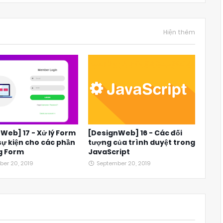
Hiện thêm
Web] 17 - Xử lý Form
[DesignWeb] 16 - Các đối
sự kiện cho các phần
tượng của trình duyệt trong
g Form
JavaScript
ber 20, 2019
September 20, 2019