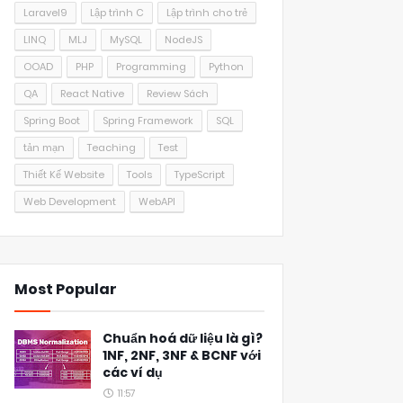
Laravel9
Lập trình C
Lập trình cho trẻ
LINQ
MLJ
MySQL
NodeJS
OOAD
PHP
Programming
Python
QA
React Native
Review Sách
Spring Boot
Spring Framework
SQL
tản mạn
Teaching
Test
Thiết Kế Website
Tools
TypeScript
Web Development
WebAPI
Most Popular
Chuẩn hoá dữ liệu là gì?
1NF, 2NF, 3NF & BCNF với
các ví dụ
11:57