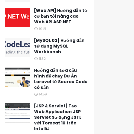
[Web API] Hướng dẫn từ
cơ bản tới nâng cao
Web API ASP.NET
19:21
[MySQL 02] Hướng dẫn
sử dụng MySQL
Workbench
11:32
Hướng dẫn sửa cấu
hình để chạy Dự Án
Laravel từ Source Code
có sẵn
14:59
[JSP & Servlet] Tạo
Web Application JSP
Servlet Sử dụng JSTL
với Tomcat 10 trên
IntelliJ