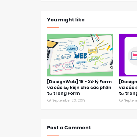
You might like
[DesignWeb] 18 - Xử lý Form
[Design
và các sự kiện cho các phần
và các 
tử trong Form
tử tron
September 20, 2019
Septem
Post a Comment