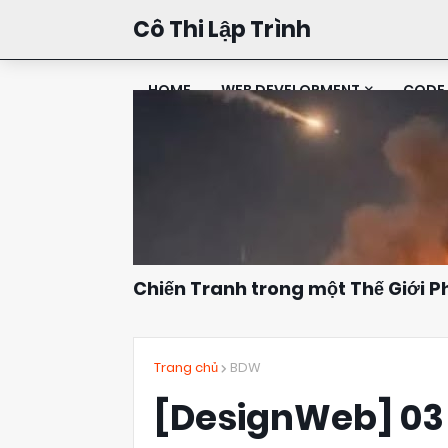
Cô Thi Lập Trình
HOME
WEB DEVELOPMENT
CODE 
Chiến Tranh trong một Thế Giới 
Đặng Kim Thi
10:16
Trang chủ
BDW
[DesignWeb] 03 