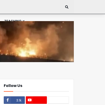
TEACHING
Follow Us
3.1k
1.1k